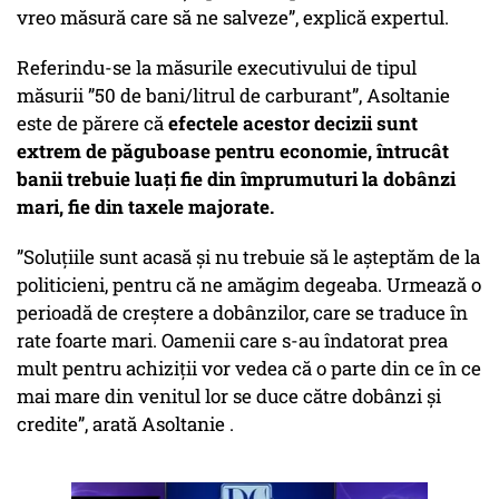
vreo măsură care să ne salveze”, explică expertul.
Referindu-se la măsurile executivului de tipul
măsurii ”50 de bani/litrul de carburant”, Asoltanie
este de părere că
efectele acestor decizii sunt
extrem de păguboase pentru economie, întrucât
banii trebuie luați fie din împrumuturi la dobânzi
mari, fie din taxele majorate.
”Soluțiile sunt acasă și nu trebuie să le așteptăm de la
politicieni, pentru că ne amăgim degeaba. Urmează o
perioadă de creștere a dobânzilor, care se traduce în
rate foarte mari. Oamenii care s-au îndatorat prea
mult pentru achiziții vor vedea că o parte din ce în ce
mai mare din venitul lor se duce către dobânzi și
credite”, arată Asoltanie .