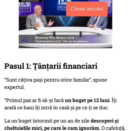
Citește articolul
Pasul 1: Țânțarii financiari
”Sunt câțiva pași pentru orice familie”, spune
expertul.
”Primul pas ar fi să-și facă
un buget pe 12 luni
. Îți
arată ce bani îți intră în casă și pe ce ți se duc.
La un buget întocmit pe un an de zile
descoperi și
cheltuielile mici, pe care le cam ignorăm.
O cafeluță,