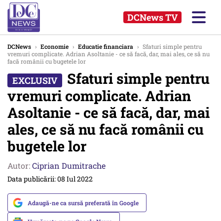
DCNews TV
DCNews
›
Economie
›
Educatie financiara
›
Sfaturi simple pentru
vremuri complicate. Adrian Asoltanie - ce să facă, dar, mai ales, ce să nu
facă românii cu bugetele lor
Sfaturi simple pentru
vremuri complicate. Adrian
Asoltanie - ce să facă, dar, mai
ales, ce să nu facă românii cu
bugetele lor
Autor:
Ciprian Dumitrache
Data publicării: 08 Iul 2022
Adaugă-ne ca sursă preferată în Google