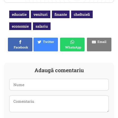
educatie
venituri
finante
cheltuieli
economie
salariu
Twitter
Email
Facebook
WhatsApp
Adaugă comentariu