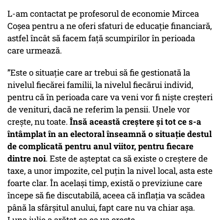
L-am contactat pe profesorul de economie Mircea
Coșea pentru a ne oferi sfaturi de educație financiară,
astfel încât să facem față scumpirilor în perioada
care urmează.
”Este o situație care ar trebui să fie gestionată la
nivelul fiecărei familii, la nivelul fiecărui individ,
pentru că în perioada care va veni vor fi niște creșteri
de venituri, dacă ne referim la pensii. Unele vor
crește, nu toate.
Însă această creștere și tot ce s-a
întâmplat în an electoral înseamnă o situație destul
de complicată pentru anul viitor, pentru fiecare
dintre noi
. Este de așteptat ca să existe o creștere de
taxe, a unor impozite, cel puțin la nivel local, asta este
foarte clar. În același timp, există o previziune care
începe să fie discutabilă, aceea că inflația va scădea
până la sfârșitul anului, fapt care nu va chiar așa.
Luna iulie a arătat ca ea va crește.