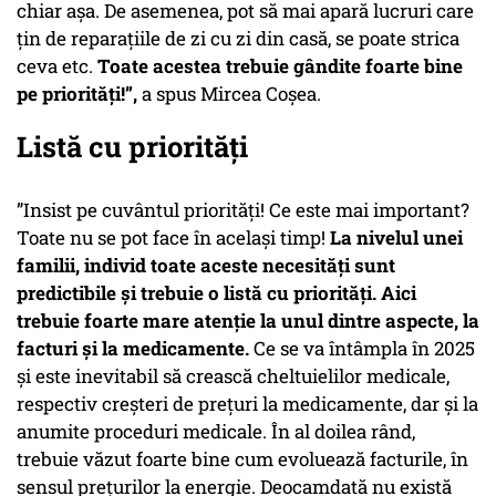
chiar așa. De asemenea, pot să mai apară lucruri care
țin de reparațiile de zi cu zi din casă, se poate strica
ceva etc.
Toate acestea trebuie gândite foarte bine
pe priorități!”,
a spus Mircea Coșea.
Listă cu priorități
”Insist pe cuvântul priorități! Ce este mai important?
Toate nu se pot face în același timp!
La nivelul unei
familii, individ toate aceste necesități sunt
predictibile și trebuie o listă cu priorități. Aici
trebuie foarte mare atenție la unul dintre aspecte, la
facturi și la medicamente.
Ce se va întâmpla în 2025
și este inevitabil să crească cheltuielilor medicale,
respectiv creșteri de prețuri la medicamente, dar și la
anumite proceduri medicale. În al doilea rând,
trebuie văzut foarte bine cum evoluează facturile, în
sensul prețurilor la energie. Deocamdată nu există