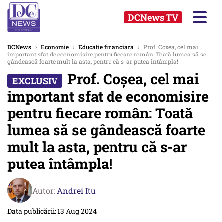
DCNews TV
DCNews
›
Economie
›
Educatie financiara
›
Prof. Coșea, cel mai
important sfat de economisire pentru fiecare român: Toată lumea să se
gândească foarte mult la asta, pentru că s-ar putea întâmpla!
Prof. Coșea, cel mai
important sfat de economisire
pentru fiecare român: Toată
lumea să se gândească foarte
mult la asta, pentru că s-ar
putea întâmpla!
Autor:
Andrei Itu
Data publicării: 13 Aug 2024