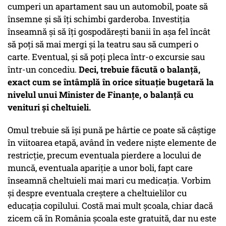
cumperi un apartament sau un automobil, poate să
însemne și să îți schimbi garderoba. Investiția
înseamnă și să îți gospodărești banii în așa fel încât
să poți să mai mergi și la teatru sau să cumperi o
carte. Eventual, și să poți pleca într-o excursie sau
într-un concediu.
Deci, trebuie făcută o balanță,
exact cum se întâmplă în orice situație bugetară la
nivelul unui Minister de Finanțe, o balanță cu
venituri și cheltuieli.
Omul trebuie să își pună pe hârtie ce poate să câștige
în viitoarea etapă, având în vedere niște elemente de
restricție, precum eventuala pierdere a locului de
muncă, eventuala apariție a unor boli, fapt care
înseamnă cheltuieli mai mari cu medicația. Vorbim
și despre eventuala creștere a cheltuielilor cu
educația copilului. Costă mai mult școala, chiar dacă
zicem că în România școala este gratuită, dar nu este