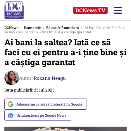
DCNews TV
DCNews
›
Economie
›
Educatie financiara
›
Ai bani la saltea? Iată ce
să faci cu ei pentru a-i ține bine și a câștiga garantat
Ai bani la saltea? Iată ce să
faci cu ei pentru a-i ține bine și
a câștiga garantat
Autor:
Roxana Neagu
Data publicării: 25 Iul 2025
Adaugă-ne ca sursă preferată în Google
Urmărește-ne pe Google News