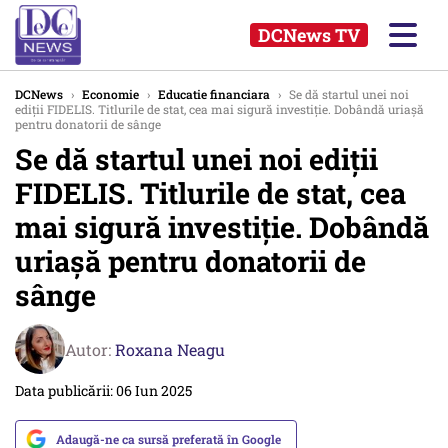
DCNews TV
DCNews
›
Economie
›
Educatie financiara
›
Se dă startul unei noi
ediții FIDELIS. Titlurile de stat, cea mai sigură investiție. Dobândă uriașă
pentru donatorii de sânge
Se dă startul unei noi ediții
FIDELIS. Titlurile de stat, cea
mai sigură investiție. Dobândă
uriașă pentru donatorii de
sânge
Autor:
Roxana Neagu
Data publicării: 06 Iun 2025
Adaugă-ne ca sursă preferată în Google