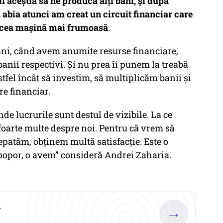
i aceștia să ne producă alți bani, și după
, abia atunci am creat un circuit financiar care
 acea mașină mai frumoasă
.
omâni, când avem anumite resurse financiare,
banii respectivi. Și nu prea îi punem la treabă
stfel încât să investim, să multiplicăm banii și
e financiar.
 lucrurile sunt destul de vizibile. La ce
oarte multe despre noi. Pentru că vrem să
epatăm, obținem multă satisfacție. Este o
a popor, o avem” consideră Andrei Zaharia.
.
→