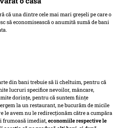
vărat o casă
eră că una dintre cele mai mari greșeli pe care o
șesc să economisească o anumită sumă de bani
ata.
arte din bani trebuie să îi cheltuim, pentru că
te lucruri specifice nevoilor, mâncare,
mite dorințe, pentru că suntem ființe
ergem la un restaurant, ne bucurăm de micile
are le avem nu le redirecționăm către a cumpăra
i frumoasă imediat,
economiile respective le