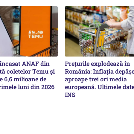
a încasat ANAF din
Prețurile explodează în
tă coletelor Temu și
România: Inflația depășe
e 6,6 milioane de
aproape trei ori media
primele luni din 2026
europeană. Ultimele date
INS