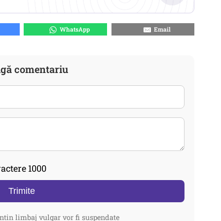
WhatsApp
Email
gă comentariu
actere 1000
Trimite
ntin limbaj vulgar vor fi suspendate