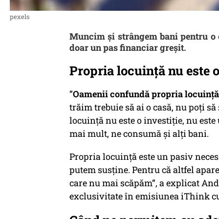
pexels
Muncim și strângem bani pentru o c
doar un pas financiar greșit.
Propria locuință nu este o
”
Oamenii confundă propria locuință c
trăim trebuie să ai o casă, nu poți să
locuință nu este o investiție, nu est
mai mult, ne consumă și alți bani.
Propria locuință este un pasiv neces
putem susține. Pentru că altfel apare
care nu mai scăpăm”, a explicat Andre
exclusivitate în emisiunea iThink cu