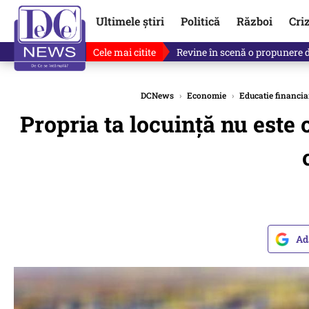
Ultimele știri
Politică
Război
Cri
Cele mai citite
Drona explodată în Bulgaria, 
DCNews
›
Economie
›
Educatie financia
Propria ta locuință nu este o
Ad