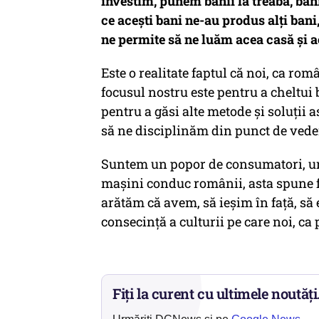
investim, punem banii la treabă, bani
ce acești bani ne-au produs alți bani
ne permite să ne luăm acea casă și
Este o realitate faptul că noi, ca r
focusul nostru este pentru a cheltui 
pentru a găsi alte metode și soluții a
să ne disciplinăm din punct de veder
Suntem un popor de consumatori, unde
mașini conduc românii, asta spune f
arătăm că avem, să ieșim în față, să 
consecință a culturii pe care noi, c
Fiți la curent cu ultimele noutăți