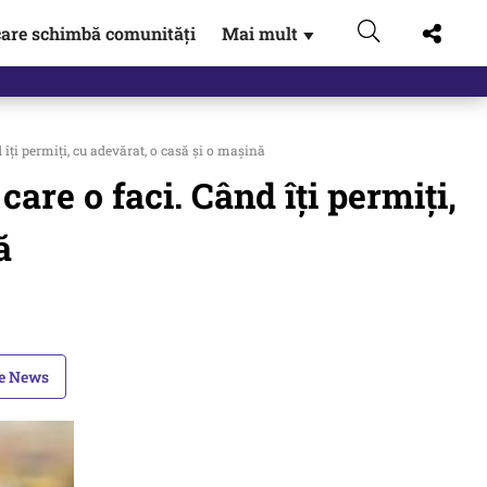
are schimbă comunități
Mai mult
▼
 Externe.…
 îți permiți, cu adevărat, o casă și o mașină
care o faci. Când îți permiți,
ă
le News