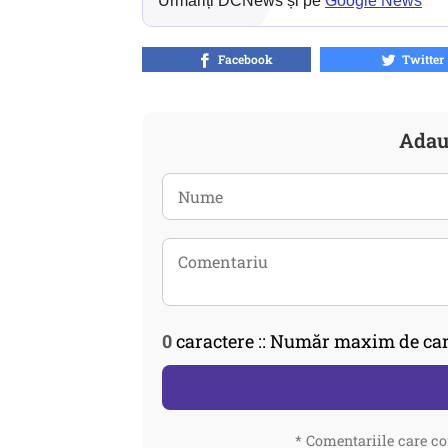
Urmăriți DCNews și pe
Google News
Facebook
Twitter
Adau
0
caractere :: Număr maxim de car
* Comentariile care co