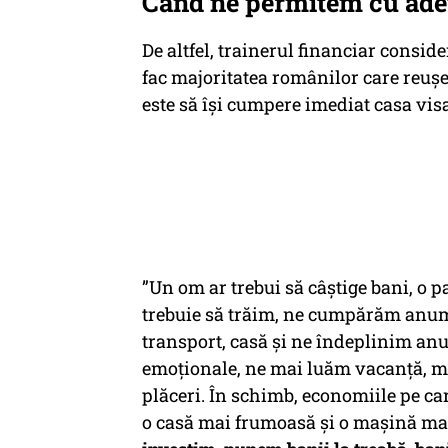
Când ne permitem cu ade
De altfel, trainerul financiar consid
fac majoritatea românilor care reu
este să își cumpere imediat casa vis
”Un om ar trebui să câștige bani, o p
trebuie să trăim, ne cumpărăm anumi
transport, casă și ne îndeplinim anu
emoționale, ne mai luăm vacanță, m
plăceri. În schimb, economiile pe c
o casă mai frumoasă și o mașină ma