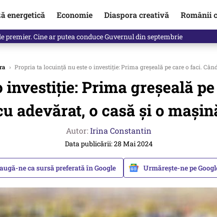
ză energetică
Economie
Diaspora creativă
Românii c
identificată. Ambasadoarea Ucrainei a fost convocată la Ministerul de
ra
›
Propria ta locuință nu este o investiție: Prima greșeală pe care o faci. Când
 investiție: Prima greșeală pe 
cu adevărat, o casă și o mașin
Autor:
Irina Constantin
Data publicării: 28 Mai 2024
augă-ne ca sursă preferată în Google
Urmărește-ne pe Goog