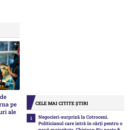
 de
CELE MAI CITITE ȘTIRI
urna pe
uri ale
Negocieri-surpriză la Cotroceni.
Politicianul care intră în cărți pentru o
nouă majoritate. Chirieac: Nu poate fi