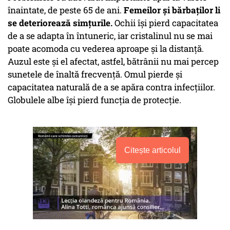
înaintate, de peste 65 de ani.
Femeilor şi bărbaţilor li
se deteriorează simţurile.
Ochii îşi pierd capacitatea
de a se adapta în întuneric, iar cristalinul nu se mai
poate acomoda cu vederea aproape şi la distanţă.
Auzul este şi el afectat, astfel, bătrânii nu mai percep
sunetele de înaltă frecvenţă. Omul pierde şi
capacitatea naturală de a se apăra contra infecţiilor.
Globulele albe îşi pierd funcţia de protecţie.
Citește articolul