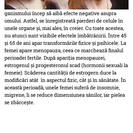
ganismului încep să aibă efecte negative asupra
omului. Astfel, se înregistreată pierderi de celule în
unele organe şi, mai ales, în creier. Cu toate acestea,
nu atunci sunt vizibile efectele îmbătrânirii. Între 45
şi 65 de ani apar transformările fizice şi psihicele. La
femei apare menopauza, ceea ce marchează finalul
perioadei fertile. După apariţia menopauzei,
estrogenul şi progesteronul scad (hormonii sexuali la
femeie). Scăderea cantităţii de estrogern duce la
modificări atât în aspectul fizic, cât şi în sănătate. În
această perioadă, unele femei suferă de insomnie,
migrene, li se reduce dimensiunea sânilor, iar pielea
se zbârceşte.