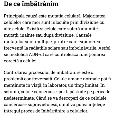
De ce îmbătrânim
Principala cauză este mutaţia celulară. Majoritatea
celulelor care mor sunt înlocuite prin diviziune cu
alte celule. Există şi celule care suferă anumite
mutaţii, înainte sau după diviziune. Cauzele
mutaţiilor sunt multiple, printre care expunerea
frecventă la radiaţiile solare sau îmbolnăvirile. Astfel,
se modofică ADN-ul care controlează funcţionarea
corectă a celulei.
Controlarea procesului de îmbătrânire este o
problemă controversată. Celule umane normale pot fi
menţinute în viaţă, în laborator, un timp limitat. În
schimb, celule canceroase, pot fi păstrate pe perioade
nedeterminate. Când se va descoperi de ce celulele
canceroase supravieţuiesc, omul va putea înţelege
întregul proces de îmbătrânire a celulelor.