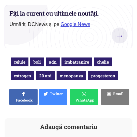
Fiți la curent cu ultimele noutăți.
Urmăriți DCNews și pe
Google News
→
celule
boli
adn
imbatranire
chelie
estrogen
20 ani
menopauza
progesteron
Twitter
Email
Facebook
WhatsApp
Adaugă comentariu