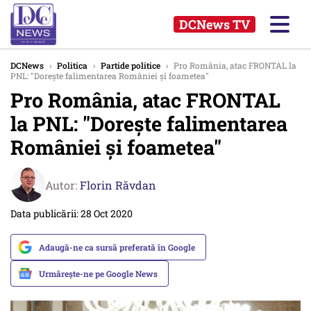
DCNews TV
DCNews
›
Politica
›
Partide politice
›
Pro România, atac FRONTAL la
PNL: "Doreşte falimentarea României şi foametea"
Pro România, atac FRONTAL
la PNL: "Doreşte falimentarea
României şi foametea"
Autor:
Florin Răvdan
Data publicării: 28 Oct 2020
Adaugă-ne ca sursă preferată în Google
Urmărește-ne pe Google News