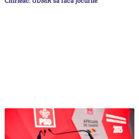
Chirieac: UDMR să facă jocurile