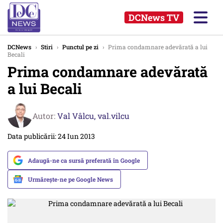
DCNews TV
DCNews
›
Stiri
›
Punctul pe zi
›
Prima condamnare adevărată a lui
Becali
Prima condamnare adevărată
a lui Becali
Autor:
Val Vâlcu,
val.vilcu
Data publicării: 24 Iun 2013
Adaugă-ne ca sursă preferată în Google
Urmărește-ne pe Google News