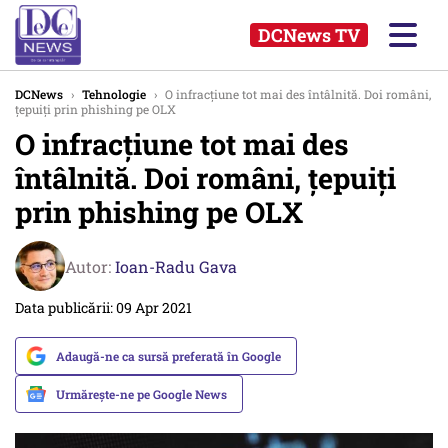
DCNews TV
DCNews
›
Tehnologie
›
O infracțiune tot mai des întâlnită. Doi români,
țepuiți prin phishing pe OLX
O infracțiune tot mai des
întâlnită. Doi români, țepuiți
prin phishing pe OLX
Autor:
Ioan-Radu Gava
Data publicării: 09 Apr 2021
Adaugă-ne ca sursă preferată în Google
Urmărește-ne pe Google News