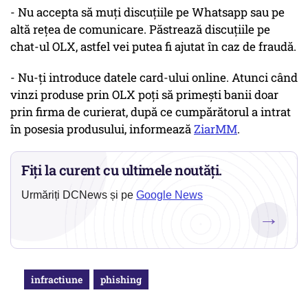
- Nu accepta să muți discuțiile pe Whatsapp sau pe
altă rețea de comunicare. Păstrează discuțiile pe
chat-ul OLX, astfel vei putea fi ajutat în caz de fraudă.
- Nu-ți introduce datele card-ului online. Atunci când
vinzi produse prin OLX poți să primești banii doar
prin firma de curierat, după ce cumpărătorul a intrat
în posesia produsului, informează
ZiarMM
.
Fiți la curent cu ultimele noutăți.
Urmăriți DCNews și pe
Google News
→
infractiune
phishing