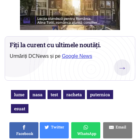
Fiți la curent cu ultimele noutăți.
Urmăriți DCNews și pe
Google News
→
lume
nasa
test
racheta
puternica
esuat
Twitter
Email
Facebook
WhatsApp