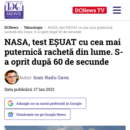
DCNews TV
DCNews
›
Tehnologie
›
NASA, test EȘUAT cu cea mai puternică
rachetă din lume. S-a oprit după 60 de secunde
NASA, test EȘUAT cu cea mai
puternică rachetă din lume. S-
a oprit după 60 de secunde
Autor:
Ioan-Radu Gava
Data publicării: 17 Ian 2021
Adaugă-ne ca sursă preferată în Google
Urmărește-ne pe Google News