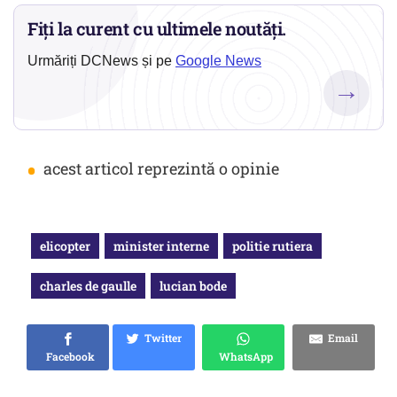
Fiți la curent cu ultimele noutăți.
Urmăriți DCNews și pe
Google News
→
•
acest articol reprezintă o opinie
elicopter
minister interne
politie rutiera
charles de gaulle
lucian bode
Twitter
Email
Facebook
WhatsApp