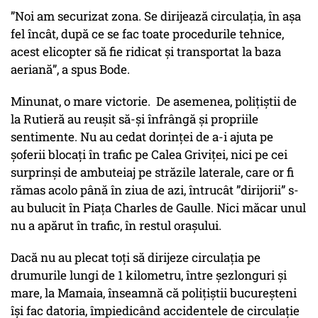
”Noi am securizat zona. Se dirijează circulația, în așa
fel încât, după ce se fac toate procedurile tehnice,
acest elicopter să fie ridicat și transportat la baza
aeriană”, a spus Bode.
Minunat, o mare victorie. De asemenea, polițiștii de
la Rutieră au reușit să-și înfrângă și propriile
sentimente. Nu au cedat dorinței de a-i ajuta pe
șoferii blocați în trafic pe Calea Griviței, nici pe cei
surprinși de ambuteiaj pe străzile laterale, care or fi
rămas acolo până în ziua de azi, întrucât ”dirijorii” s-
au bulucit în Piața Charles de Gaulle. Nici măcar unul
nu a apărut în trafic, în restul orașului.
Dacă nu au plecat toți să dirijeze circulația pe
drumurile lungi de 1 kilometru, între șezlonguri și
mare, la Mamaia, înseamnă că polițiștii bucureșteni
își fac datoria, împiedicând accidentele de circulație