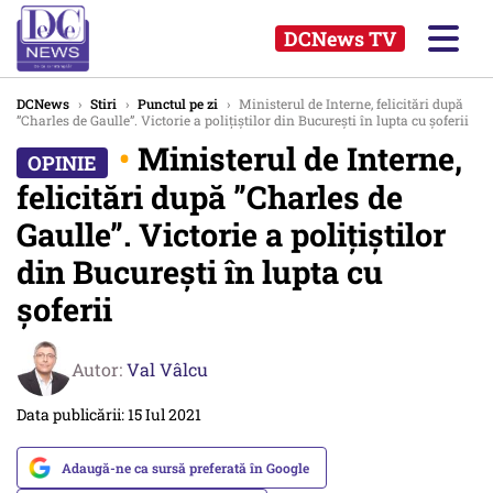
DCNews TV
DCNews
›
Stiri
›
Punctul pe zi
›
Ministerul de Interne, felicitări după
”Charles de Gaulle”. Victorie a polițiștilor din București în lupta cu șoferii
•
Ministerul de Interne,
felicitări după ”Charles de
Gaulle”. Victorie a polițiștilor
din București în lupta cu
șoferii
Autor:
Val Vâlcu
Data publicării: 15 Iul 2021
Adaugă-ne ca sursă preferată în Google