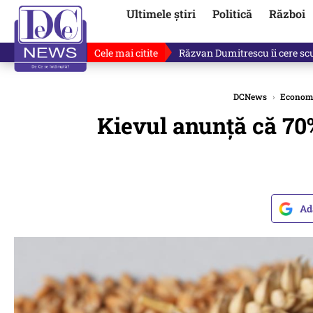
Ultimele știri
Politică
Război
Cele mai citite
Răzvan Dumitrescu îi cere scuze
DCNews
›
Econom
Kievul anunță că 70
Ad