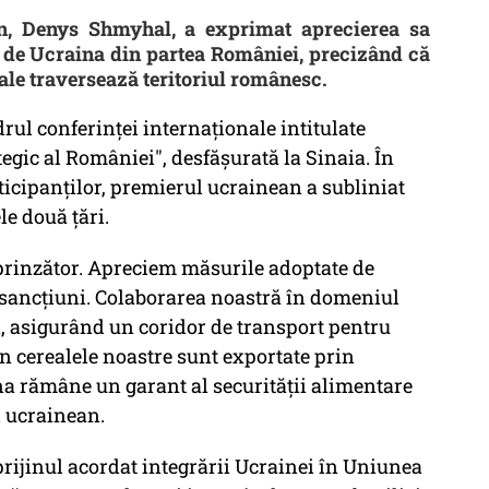
an, Denys Shmyhal, a exprimat aprecierea sa
t de Ucraina din partea României, precizând că
sale traversează teritoriul românesc.
drul conferinței internaționale intitulate
tegic al României", desfășurată la Sinaia. În
icipanților, premierul ucrainean a subliniat
le două țări.
uprinzător. Apreciem măsurile adoptate de
 sancțiuni. Colaborarea noastră în domeniul
ă, asigurând un coridor de transport pentru
in cerealele noastre sunt exportate prin
na rămâne un garant al securității alimentare
l ucrainean.
rijinul acordat integrării Ucrainei în Uniunea