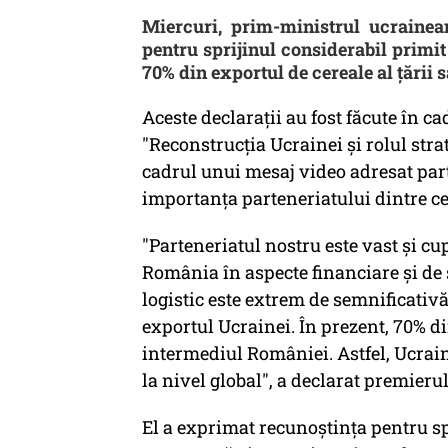
Miercuri, prim-ministrul ucraine
pentru sprijinul considerabil primi
70% din exportul de cereale al țării 
Aceste declarații au fost făcute în ca
"Reconstrucția Ucrainei și rolul stra
cadrul unui mesaj video adresat part
importanța parteneriatului dintre ce
"Parteneriatul nostru este vast și c
România în aspecte financiare și de
logistic este extrem de semnificativ
exportul Ucrainei. În prezent, 70% d
intermediul României. Astfel, Ucrai
la nivel global", a declarat premieru
El a exprimat recunoștința pentru sp