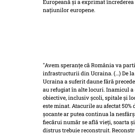
Europeană și a exprimat încrederea c
națiunilor europene.
"Avem speranțe că România va partic
infrastructurii din Ucraina. (...) De l
Ucraina a suferit daune fără precede
au refugiat în alte locuri. Inamicul a
obiective, inclusiv școli, spitale și 
este minat. Atacurile au afectat 50% di
șocante ar putea continua la nesfârș
fiecărui număr se află vieți, soarta și
distrus trebuie reconstruit. Reconstr