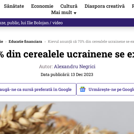
Sănătate
Economie
Cultură
Diaspora creativă
Mai mult
▼
, public, lui Ilie Bolojan / video
ie
›
Educatie financiara
›
Kievul anunță că 70% din cerealele ucrainene se 
% din cerealele ucrainene se 
Autor:
Alexandru Negrici
Data publicării: 13 Dec 2023
augă-ne ca sursă preferată în Google
Urmărește-ne pe Goog