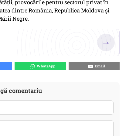
tății, provocările pentru sectorul privat în
itatea dintre România, Republica Moldova și
Mării Negre.
.
→
WhatsApp
Email
gă comentariu