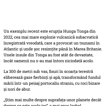
Un exemplu recent este erupția Hunga Tonga din
2022, cea mai mare explozie vulcanică subacvatică
înregistrată vreodată, care a provocat un tsunami în
Atlantic și unde șoc resimțite până în Marea Britanie.
Unele insule din Tonga au fost atât de devastate,
încât oamenii nu s-au mai întors niciodată acolo.
La 300 de metri sub vas, fisuri în scoarța terestră
eliberează gaze fierbinți și apă, transformând fundul
mării într-un peisaj portocaliu straniu, cu roci bizare
și nori de abur.
„Știm mai multe despre suprafața unor planete decât
despre ce este acolo jos”, a mai spus Isobel.