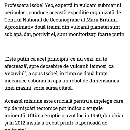
Profesoara Isobel Yeo, expertă în vulcani submarini
periculoși, conduce această expediție organizată de
Centrul Național de Oceanografie al Marii Britanii.
Aproximativ două treimi din vulcanii planetei sunt
sub apă, dar, potrivit ei, sunt monitorizați foarte puțin.
„Este puțin ca acel principiu ‘ce nu vezi, nu te
afectează’, spre deosebire de vulcanii faimoși, ca
Vezuviul”, a spus Isobel, în timp ce două brațe
mecanice coborau în apă un robot de dimensiunea
unei mașini, scrie sursa citată.
Această misiune este crucială pentru a înțelege care
tip de mișcări tectonice pot indica o erupție
iminentă. Ultima erupție a avut loc în 1950, dar chiar
și în 2012 insula a trecut printr-o „perioadă de
neliniște”.