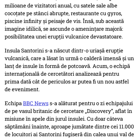
milioane de vizitatori anual, cu satele sale albe
cocoțate pe stânci abrupte, restaurante cu gyros,
piscine infinity și peisaje de vis. Însă, sub această
imagine idilică, se ascunde o amenințare majoră:
posibilitatea unei erupții vulcanice devastatoare.
Insula Santorini s-a născut dintr-o uriașă erupție
vulcanică, care a lăsat în urmă o calderă imensă și un
lanț de insule în formă de potcoavă. Acum, o echipă
internațională de cercetători analizează pentru
prima dată cât de periculos ar putea fi un nou astfel
de eveniment.
Echipa
BBC News
s-a alăturat pentru o zi echipajului
de pe vasul britanic de cercetare „Discovery”, aflat în
misiune în apele din jurul insulei. Cu doar câteva
săptămâni înainte, aproape jumătate dintre cei 11.000
de locuitori ai Santorini fugiseră din calea unui val de