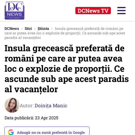
DCNews TV
DCNews
›
Stiri
›
Știinta
›
Insula grecească preferată de români pe
care ar putea avea loc o explozie de proporții. Ce ascunde sub ape acest
paradis al vacanțelor
Insula grecească preferată de
români pe care ar putea avea
loc o explozie de proporții. Ce
ascunde sub ape acest paradis
al vacanțelor
Autor:
Doinița Manic
Data publicării: 23 Apr 2025
Adaugă-ne ca sursă preferată în Google