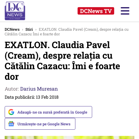
DCNews TV
DCNews
›
Stiri
›
EXATLON. Claudia Pavel (Cream), despre relația cu
Cătălin Cazacu: Îmi e foarte dor
EXATLON. Claudia Pavel
(Cream), despre relația cu
Cătălin Cazacu: Îmi e foarte
dor
Autor:
Darius Muresan
Data publicării: 13 Feb 2018
Adaugă-ne ca sursă preferată în Google
Urmărește-ne pe Google News