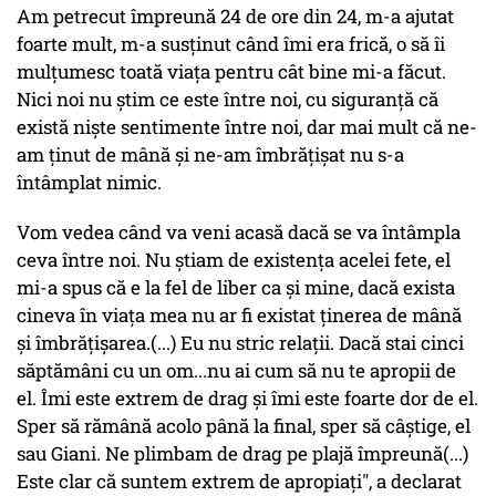
Am petrecut împreună 24 de ore din 24, m-a ajutat
foarte mult, m-a susţinut când îmi era frică, o să îi
mulţumesc toată viaţa pentru cât bine mi-a făcut.
Nici noi nu ştim ce este între noi, cu siguranţă că
există nişte sentimente între noi, dar mai mult că ne-
am ţinut de mână şi ne-am îmbrăţişat nu s-a
întâmplat nimic.
Vom vedea când va veni acasă dacă se va întâmpla
ceva între noi. Nu ştiam de existenţa acelei fete, el
mi-a spus că e la fel de liber ca şi mine, dacă exista
cineva în viaţa mea nu ar fi existat ţinerea de mână
şi îmbrăţişarea.(...) Eu nu stric relaţii. Dacă stai cinci
săptămâni cu un om...nu ai cum să nu te apropii de
el. Îmi este extrem de drag şi îmi este foarte dor de el.
Sper să rămână acolo până la final, sper să câştige, el
sau Giani. Ne plimbam de drag pe plajă împreună(...)
Este clar că suntem extrem de apropiaţi", a declarat