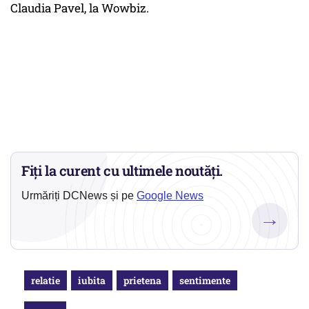
Claudia Pavel, la Wowbiz.
Fiți la curent cu ultimele noutăți.
Urmăriți DCNews și pe
Google News
→
relatie
iubita
prietena
sentimente