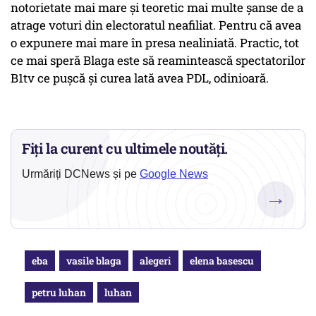
notorietate mai mare și teoretic mai multe șanse de a
atrage voturi din electoratul neafiliat. Pentru că avea
o expunere mai mare în presa nealiniată. Practic, tot
ce mai speră Blaga este să reamintească spectatorilor
B1tv ce pușcă și curea lată avea PDL, odinioară.
Fiți la curent cu ultimele noutăți.
Urmăriți DCNews și pe
Google News
→
eba
vasile blaga
alegeri
elena basescu
petru luhan
luhan