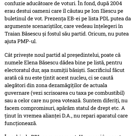
confuzie aducătoare de voturi. În fond, după 2004
erau destui oameni care îl căutau pe Ion Iliescu pe
buletinul de vot. Prezența EB-ei pe lista PDL putea da
argumente scenariștilor, care vedeau înțelegeri în
Traian Băsescu și fostul său partid. Oricum, nu putea
ajuta PMP-ul.
Cât privește noul partid al președintelui, poate că
numele Elena Băsescu dădea bine pe listă, pentru
electoratul dur, așa numiții băsiști. Sacrificiul făcut
arată că nu este țintit acest nucleu, ci se caută
alegători din zona dezamăgiților de actuala
guvernare (vezi scrisoarea cu taxa pe combustibil)
sau a celor care nu prea votează. Suntem diferiți, nu
facem compromisuri, apărăm statul de drept etc. A
ținut în vremea alianței D.A., nu repari aparatul care
funcționează.