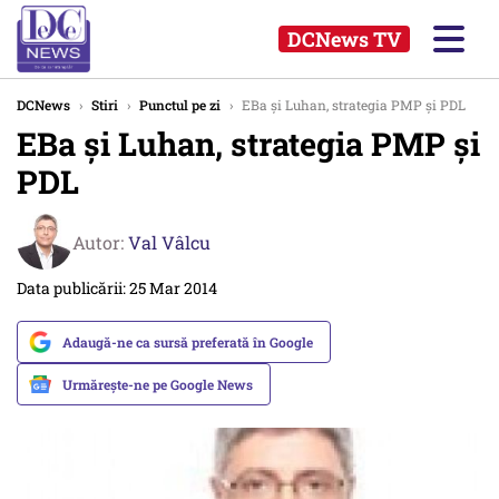
DCNews TV
DCNews
›
Stiri
›
Punctul pe zi
›
EBa și Luhan, strategia PMP și PDL
EBa și Luhan, strategia PMP și
PDL
Autor:
Val Vâlcu
Data publicării: 25 Mar 2014
Adaugă-ne ca sursă preferată în Google
Urmărește-ne pe Google News