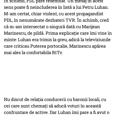
În schimb, PDL pare resemnat. Un mesaj în acest
sens poate fi neincluderea în listă a lui Petru Luhan.
M-am certat, chiar violent, cu acest propagandist
PDL, în nenumărate dezbateri TVR. În schimb, cred
că m-am intersectat o singură dată cu Marijean
Marinescu, de pildă. Prima explicație care îmi vine în
minte: Luhan era trimis la greu, adică la televiziunile
care criticau Puterea portocalie, Marinescu apărea
mai ales la confortabila B1Tv.
Nu discut de relația conducerii cu baronii locali, cu
cei care sunt chemați să aducă voturi în această
confruntare de active. Dar Luhan îmi pare a fi avut o