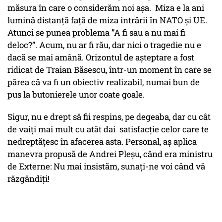
măsura în care o considerăm noi așa. Miza e la ani
lumină distanță față de miza intrării în NATO și UE.
Atunci se punea problema ”A fi sau a nu mai fi
deloc?”. Acum, nu ar fi rău, dar nici o tragedie nu e
dacă se mai amână. Orizontul de așteptare a fost
ridicat de Traian Băsescu, într-un moment în care se
părea că va fi un obiectiv realizabil, numai bun de
pus la butonierele unor coate goale.
Sigur, nu e drept să fii respins, pe degeaba, dar cu cât
de vaiți mai mult cu atât dai satisfacție celor care te
nedreptățesc în afacerea asta. Personal, aș aplica
manevra propusă de Andrei Pleșu, când era ministru
de Externe: Nu mai insistăm, sunați-ne voi când vă
răzgândiți!