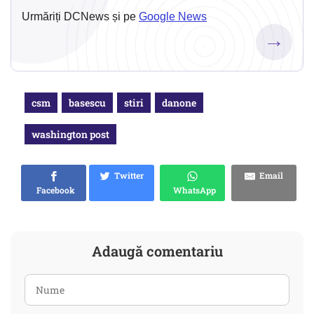
Urmăriți DCNews și pe
Google News
→
csm
basescu
stiri
danone
washington post
Twitter
Email
Facebook
WhatsApp
Adaugă comentariu