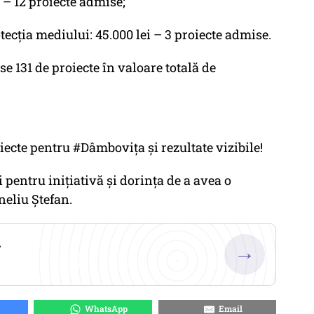
i – 12 proiecte admise;
ecția mediului: 45.000 lei – 3 proiecte admise.
ise 131 de proiecte în valoare totală de
ecte pentru #Dâmbovița și rezultate vizibile!
pentru inițiativă și dorința de a avea o
neliu Ștefan.
.
→
WhatsApp
Email