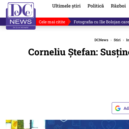
Ultimele știri
Politică
Război
Cele mai citite
Ilie Bolojan, gafă în direct de
DCNews
›
Stiri
›
I
Corneliu Ștefan: Susți
Ad