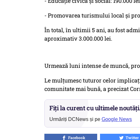
- Educație civică și social: 190.000 le
- Promovarea turismului local și prot
În total, în ultimii 5 ani, au fost adm
aproximativ 3.000.000 lei.
Urmează luni intense de muncă, proi
Le mulțumesc tuturor celor implicați 
comunitate mai bună, a precizat Cor
Fiți la curent cu ultimele noutăți
Urmăriți DCNews și pe
Google News
Facebook
Twitter