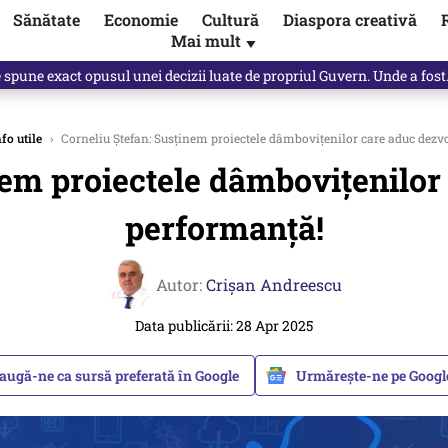
Sănătate
Economie
Cultură
Diaspora creativă
Mai mult
▼
spre „omul harnic“ / video
nfo utile
›
Corneliu Ștefan: Susținem proiectele dâmbovițenilor care aduc dezvo
nem proiectele dâmbovițenilor 
performanță!
Autor:
Crişan Andreescu
Data publicării: 28 Apr 2025
augă-ne ca sursă preferată în Google
Urmărește-ne pe Goog