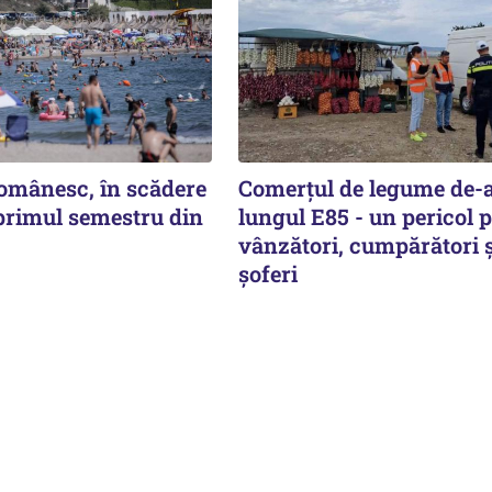
omânesc, în scădere
Comerțul de legume de-
 primul semestru din
lungul E85 - un pericol 
vânzători, cumpărători ș
șoferi