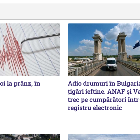
oi la prânz, în
Adio drumuri în Bulgari
țigări ieftine. ANAF și V
trec pe cumpărători înt
registru electronic