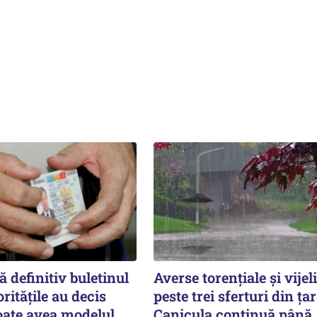
 definitiv buletinul
Averse torențiale și vijeli
ritățile au decis
peste trei sferturi din țară
oate avea modelul
Canicula continuă până