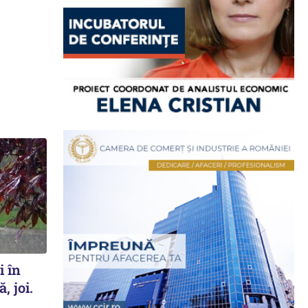
i în
, joi.