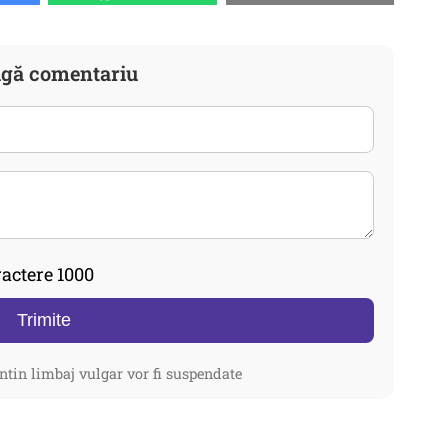
gă comentariu
actere 1000
Trimite
ntin limbaj vulgar vor fi suspendate