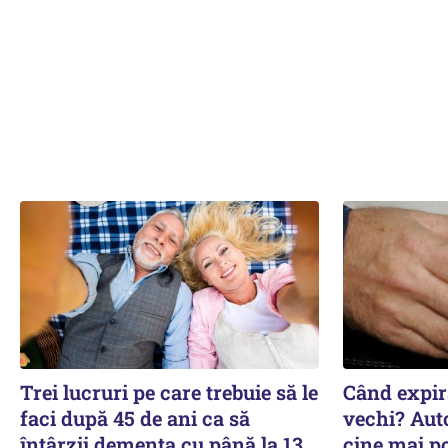
Trei lucruri pe care trebuie să le
Când expiră
faci după 45 de ani ca să
vechi? Auto
întârzii demența cu până la 13
cine mai p