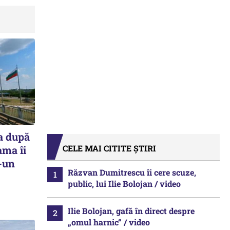
a după
CELE MAI CITITE ȘTIRI
ama îi
r-un
Răzvan Dumitrescu îi cere scuze,
public, lui Ilie Bolojan / video
Ilie Bolojan, gafă în direct despre
„omul harnic“ / video