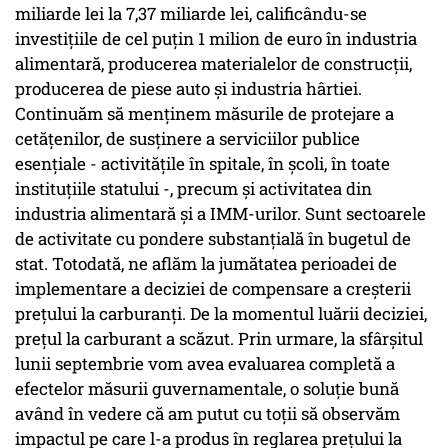
miliarde lei la 7,37 miliarde lei, calificându-se
investițiile de cel puțin 1 milion de euro în industria
alimentară, producerea materialelor de construcții,
producerea de piese auto și industria hârtiei.
Continuăm să menținem măsurile de protejare a
cetățenilor, de susținere a serviciilor publice
esențiale - activitățile în spitale, în școli, în toate
instituțiile statului -, precum și activitatea din
industria alimentară și a IMM-urilor. Sunt sectoarele
de activitate cu pondere substanțială în bugetul de
stat. Totodată, ne aflăm la jumătatea perioadei de
implementare a deciziei de compensare a creșterii
prețului la carburanți. De la momentul luării deciziei,
prețul la carburant a scăzut. Prin urmare, la sfârșitul
lunii septembrie vom avea evaluarea completă a
efectelor măsurii guvernamentale, o soluție bună
având în vedere că am putut cu toții să observăm
impactul pe care l-a produs în reglarea prețului la