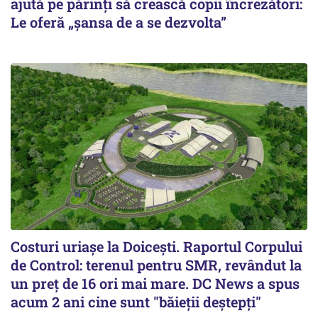
ajută pe părinți să crească copii încrezători:
Le oferă „șansa de a se dezvolta”
Costuri uriaşe la Doiceşti. Raportul Corpului
de Control: terenul pentru SMR, revândut la
un preţ de 16 ori mai mare. DC News a spus
acum 2 ani cine sunt "băieţii deştepţi"