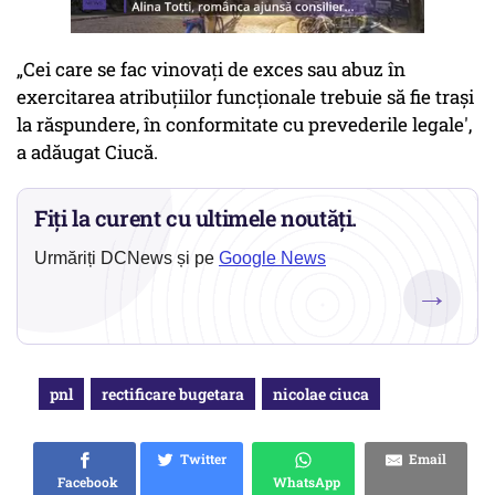
„Cei care se fac vinovaţi de exces sau abuz în
exercitarea atribuţiilor funcţionale trebuie să fie traşi
la răspundere, în conformitate cu prevederile legale',
a adăugat Ciucă.
Fiți la curent cu ultimele noutăți.
Urmăriți DCNews și pe
Google News
→
pnl
rectificare bugetara
nicolae ciuca
Twitter
Email
Facebook
WhatsApp