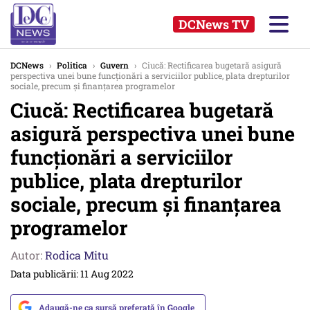
DCNews TV
DCNews
›
Politica
›
Guvern
›
Ciucă: Rectificarea bugetară asigură
perspectiva unei bune funcţionări a serviciilor publice, plata drepturilor
sociale, precum şi finanţarea programelor
Ciucă: Rectificarea bugetară
asigură perspectiva unei bune
funcţionări a serviciilor
publice, plata drepturilor
sociale, precum şi finanţarea
programelor
Autor:
Rodica Mitu
Data publicării: 11 Aug 2022
Adaugă-ne ca sursă preferată în Google