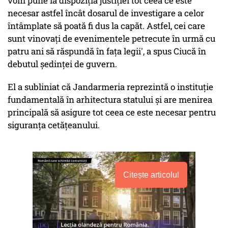
vom pune la dispoziţia justiţiei tot ceea ce este
necesar astfel încât dosarul de investigare a celor
întâmplate să poată fi dus la capăt. Astfel, cei care
sunt vinovaţi de evenimentele petrecute în urmă cu
patru ani să răspundă în faţa legii', a spus Ciucă în
debutul şedinţei de guvern.
El a subliniat că Jandarmeria reprezintă o instituţie
fundamentală în arhitectura statului şi are menirea
principală să asigure tot ceea ce este necesar pentru
siguranţa cetăţeanului.
Citește articolul