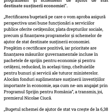
programelor şi schemelor de ajutor de stat
destinate susţinerii economiei”.
„Rectificarea bugetară pe care o vom aproba asigură
perspectiva unei bune funcționări a serviciilor
publice oferite cetățenilor, plata drepturilor sociale,
precum și finanțarea programelor și schemelor de
ajutor de stat destinate susținerii economiei.
Pregătim o rectificare pozitivă, iar prioritate are
finanțarea măsurilor guvernamentale incluse în
pachetele de sprijin pentru economie și pentru
cetățeni, reducând, în același timp, cheltuielile
pentru bunuri și servicii ale tuturor ministerelor.
Alocăm fonduri suplimentare susținerii investițiilor
importante în economie, așa cum ne-am angajat prin
Programul
Sprijin pentru România
”, a transmis, joi,
premierul Nicolae Ciucă.
„Bugetul schemei de ajutor de stat va crește de la 6,38