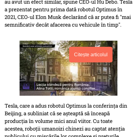
au avut un efect similar, spune CEO-ul Hu Debo. Tesla
a prezentat pentru prima dată robotul Optimus în
2021, CEO-ul Elon Musk declarând că ar putea fi "mai
semnificativ decât afacerea cu vehicule în timp".
Citește articolul
Tesla, care a adus robotul Optimus la conferința din
Beijing, a subliniat că se așteaptă să înceapă
producția în volume mici anul viitor. Cu toate
acestea, roboții umanoizi chinezi au captat atenția
publicului cu mișcările lor complexe și prețurile