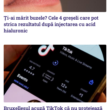
Ți-ai mărit buzele? Cele 4 greșeli care pot
strica rezultatul după injectarea cu acid
hialuronic
Bruxellesul acuză TikTok că nu protejează