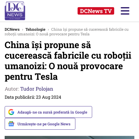
DCNews TV
DCNews
›
Tehnologie
›
China își propune să cucerească fabricile cu
roboții umanoizi: O nouă provocare pentru Tesla
China își propune să
cucerească fabricile cu roboții
umanoizi: O nouă provocare
pentru Tesla
Autor:
Tudor Polojan
Data publicării: 23 Aug 2024
Adaugă-ne ca sursă preferată în Google
Urmărește-ne pe Google News