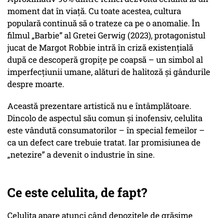
moment dat în viață. Cu toate acestea, cultura
populară continuă să o trateze ca pe o anomalie. În
filmul „Barbie” al Gretei Gerwig (2023), protagonistul
jucat de Margot Robbie intră în criză existențială
după ce descoperă gropițe pe coapsă – un simbol al
imperfecțiunii umane, alături de halitoză și gândurile
despre moarte.
Această prezentare artistică nu e întâmplătoare.
Dincolo de aspectul său comun și inofensiv, celulita
este vândută consumatorilor – în special femeilor –
ca un defect care trebuie tratat. Iar promisiunea de
„netezire” a devenit o industrie în sine.
Ce este celulita, de fapt?
Celulita apare atunci când depozitele de grăsime