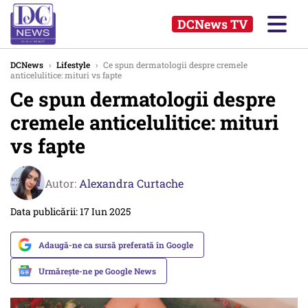
DCNews TV
DCNews
›
Lifestyle
›
Ce spun dermatologii despre cremele
anticelulitice: mituri vs fapte
Ce spun dermatologii despre
cremele anticelulitice: mituri
vs fapte
Autor:
Alexandra Curtache
Data publicării: 17 Iun 2025
Adaugă-ne ca sursă preferată în Google
Urmărește-ne pe Google News