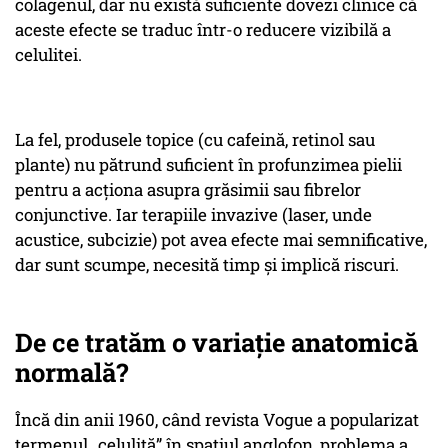
colagenul, dar nu există suficiente dovezi clinice că
aceste efecte se traduc într-o reducere vizibilă a
celulitei.
La fel, produsele topice (cu cafeină, retinol sau
plante) nu pătrund suficient în profunzimea pielii
pentru a acționa asupra grăsimii sau fibrelor
conjunctive. Iar terapiile invazive (laser, unde
acustice, subcizie) pot avea efecte mai semnificative,
dar sunt scumpe, necesită timp și implică riscuri.
De ce tratăm o variație anatomică
normală?
Încă din anii 1960, când revista Vogue a popularizat
termenul „celulită” în spațiul anglofon, problema a