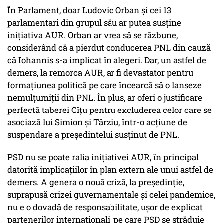
În Parlament, doar Ludovic Orban și cei 13
parlamentari din grupul său ar putea susține
inițiativa AUR. Orban ar vrea să se răzbune,
considerând că a pierdut conducerea PNL din cauză
că Iohannis s-a implicat în alegeri. Dar, un astfel de
demers, la remorca AUR, ar fi devastator pentru
formațiunea politică pe care încearcă să o lanseze
nemulțumiții din PNL. În plus, ar oferi o justificare
perfectă taberei Cîțu pentru excluderea celor care se
asociază lui Simion și Târziu, într-o acțiune de
suspendare a președintelui susținut de PNL.
PSD nu se poate ralia inițiativei AUR, în principal
datorită implicațiilor în plan extern ale unui astfel de
demers. A genera o nouă criză, la președinție,
suprapusă crizei guvernamentale și celei pandemice,
nu e o dovadă de responsabilitate, ușor de explicat
partenerilor internaționali, pe care PSD se străduie