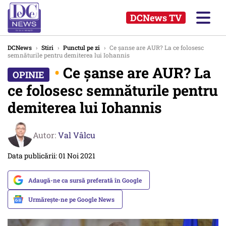
DCNews TV
DCNews
›
Stiri
›
Punctul pe zi
›
Ce șanse are AUR? La ce folosesc
semnăturile pentru demiterea lui Iohannis
•
Ce șanse are AUR? La
ce folosesc semnăturile pentru
demiterea lui Iohannis
Autor:
Val Vâlcu
Data publicării: 01 Noi 2021
Adaugă-ne ca sursă preferată în Google
Urmărește-ne pe Google News