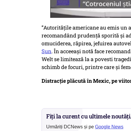
”Autoritățile americane au emis un a
recomandând prudență sporită și ad
omuciderea, răpirea, jefuirea autoveh
Sun
. În acceeași notă face recomand
Welt se limitează la a povesti trage
schimb de focuri, printre care și fem
Distracție plăcută în Mexic, pe viitor
Fiți la curent cu ultimele noutăți
Urmăriți DCNews și pe
Google News