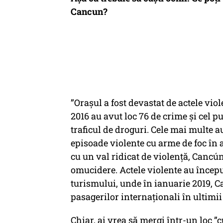
Cancun?
”Orașul a fost devastat de actele viole
2016 au avut loc 76 de crime și cel p
traficul de droguri. Cele mai multe au
episoade violente cu arme de foc în
cu un val ridicat de violență, Cancú
omucidere. Actele violente au încep
turismului, unde în ianuarie 2019, C
pasagerilor internaționali în ultimii
Chiar, ai vrea să mergi într-un loc 