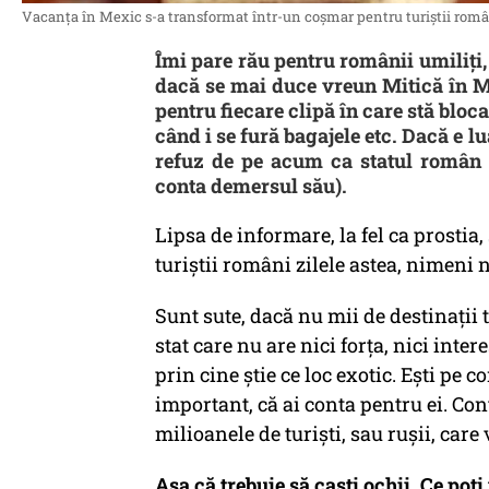
Vacanța în Mexic s-a transformat într-un coșmar pentru turiștii rom
Îmi pare rău pentru românii umiliți, 
dacă se mai duce vreun Mitică în M
pentru fiecare clipă în care stă bloca
când i se fură bagajele etc. Dacă e l
refuz de pe acum ca statul român s
conta demersul său).
Lipsa de informare, la fel ca prostia,
turiștii români zilele astea, nimeni
Sunt sute, dacă nu mii de destinații t
stat care nu are nici forța, nici inter
prin cine știe ce loc exotic. Ești pe c
important, că ai conta pentru ei. Cont
milioanele de turiști, sau rușii, care
Așa că trebuie să caști ochii. Ce poț