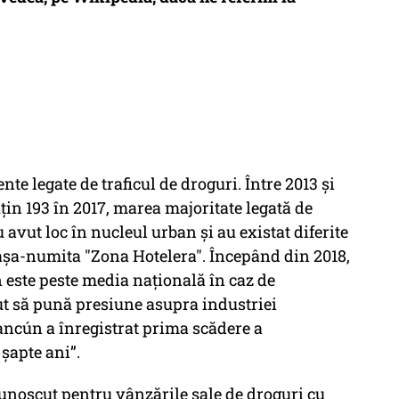
nte legate de traficul de droguri. Între 2013 și
uțin 193 în 2017, marea majoritate legată de
 avut loc în nucleul urban și au existat diferite
 așa-numita "Zona Hotelera". Începând din 2018,
n este peste media națională în caz de
ut să pună presiune asupra industriei
ancún a înregistrat prima scădere a
 șapte ani”.
”cunoscut pentru vânzările sale de droguri cu