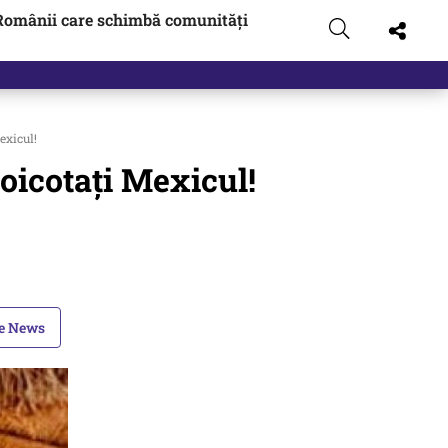
Românii care schimbă comunități
exicul!
icotați Mexicul!
le News