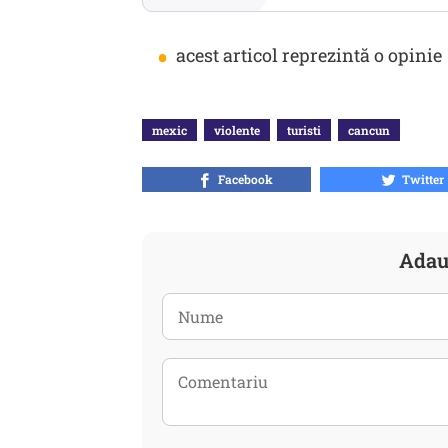
•
acest articol reprezintă o opinie
mexic
violente
turisti
cancun
Facebook
Twitter
Adau