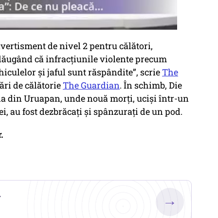
vertisment de nivel 2 pentru călători,
ăugând că infracțiunile violente precum
iculelor și jaful sunt răspândite”, scrie
The
ări de călătorie
The Guardian
. În schimb, Die
dia din Uruapan, unde nouă morți, uciși într-un
ei, au fost dezbrăcați și spânzurați de un pod.
.
.
→