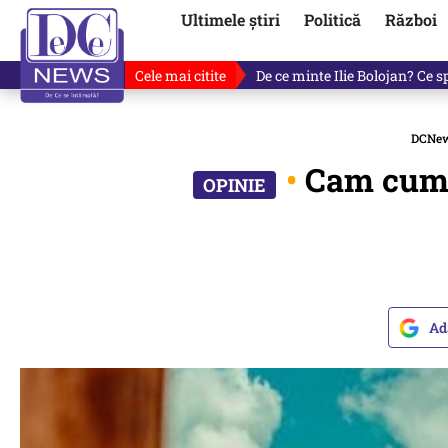
Ultimele știri
Politică
Război
Cele mai citite
De ce minte Ilie Bolojan? Ce 
DCNe
•
Cam cum 
Ad