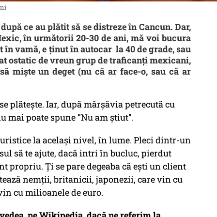
âni
după ce au plătit să se distreze în Cancun. Dar,
exic, în următorii 20-30 de ani, mă voi bucura
t în vamă, e ținut în autocar la 40 de grade, sau
uat ostatic de vreun grup de traficanți mexicani,
ă miște un deget (nu că ar face-o, sau că ar
 se plătește. Iar, după mârșăvia petrecută cu
 nu mai poate spune ”Nu am știut”.
uristice la același nivel, în lume. Pleci dintr-un
esul să te ajute, dacă intri în bucluc, pierdut
ont propriu. Ți se pare degeaba că ești un client
ează nemții, britanicii, japonezii, care vin cu
 vin cu milioanele de euro.
i vedea, pe Wikipedia, dacă ne referim la