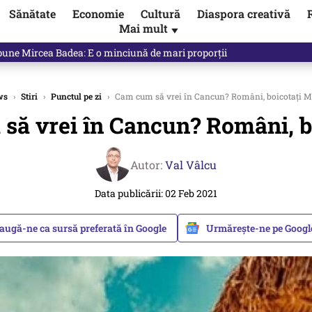
Sănătate
Economie
Cultură
Diaspora creativă
Mai mult
▼
spune Mircea Badea: E o minciună de mari proporții
ws
›
Stiri
›
Punctul pe zi
›
Cam cum să vrei în Cancun? Români, boicotați M
să vrei în Cancun? Români, bo
Autor:
Val Vâlcu
Data publicării: 02 Feb 2021
augă-ne ca sursă preferată în Google
Urmărește-ne pe Goog