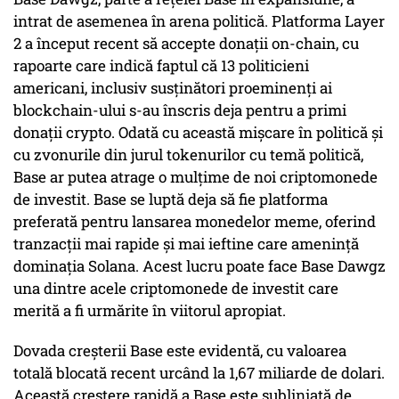
intrat de asemenea în arena politică. Platforma Layer
2 a început recent să accepte donații on-chain, cu
rapoarte care indică faptul că 13 politicieni
americani, inclusiv susținători proeminenți ai
blockchain-ului s-au înscris deja pentru a primi
donații crypto. Odată cu această mișcare în politică și
cu zvonurile din jurul tokenurilor cu temă politică,
Base ar putea atrage o mulțime de noi criptomonede
de investit. Base se luptă deja să fie platforma
preferată pentru lansarea monedelor meme, oferind
tranzacții mai rapide și mai ieftine care amenință
dominația Solana. Acest lucru poate face Base Dawgz
una dintre acele criptomonede de investit care
merită a fi urmărite în viitorul apropiat.
Dovada creșterii Base este evidentă, cu valoarea
totală blocată recent urcând la 1,67 miliarde de dolari.
Această creștere rapidă a Base este subliniată de