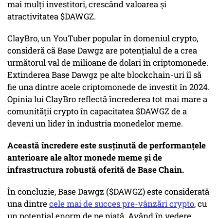
mai mulți investitori, crescând valoarea și
atractivitatea $DAWGZ.
ClayBro, un YouTuber popular în domeniul crypto,
consideră că Base Dawgz are potențialul de a crea
următorul val de milioane de dolari în criptomonede.
Extinderea Base Dawgz pe alte blockchain-uri îl să
fie una dintre acele criptomonede de investit în 2024.
Opinia lui ClayBro reflectă încrederea tot mai mare a
comunității crypto în capacitatea $DAWGZ de a
deveni un lider în industria monedelor meme.
Această încredere este susținută de performanțele
anterioare ale altor monede meme și de
infrastructura robustă oferită de Base Chain.
În concluzie, Base Dawgz ($DAWGZ) este considerată
una dintre
cele mai de succes pre-vânzări crypto
, cu
un potențial enorm de pe piață. Având în vedere