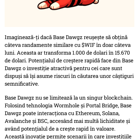
Imaginează-ți dacă Base Dawgz reușește să obțină
câteva randamente similare cu $WIF în doar câteva
luni. Aceasta ar transforma 1.000 de dolari în 15.670
de dolari. Potențialul de creștere rapidă face din Base
Dawgz o investiție atractivă pentru cei care sunt
dispuși să își asume riscuri în căutarea unor câștiguri
semnificative.
Base Dawgz nu se limitează la un singur blockchain.
Folosind tehnologia Wormhole și Portal Bridge, Base
Dawgz poate interacționa cu Ethereum, Solana,
Avalanche și BSC, accesând mai multă lichiditate și
având potențialul de a crește rapid în valoare.
Această inovație permite scenarii în care investițiile