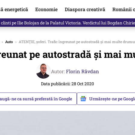
ză energetică
Economie
Diaspora creativă
Românii c
clinti pe Ilie Bolojan de la Palatul Victoria. Verdictul lui Bogdan Chiri
›
Auto
›
ATENŢIE, şoferi. Trafic îngreunat pe autostradă şi mai multe drumuri
reunat pe autostradă şi mai mu
Autor:
Florin Răvdan
Data publicării: 28 Oct 2020
augă-ne ca sursă preferată în Google
Urmărește-ne pe Goog