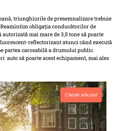
pană, triunghiurile de presemnalizare trebuie
. Reamintim obligaţia conducătorilor de
autorizată mai mare de 3,5 tone să poarte
fluorescent-reflectorizant atunci când execută
 pe partea carosabilă a drumului public.
i auto să poarte acest echipament, mai ales
Citește articolul