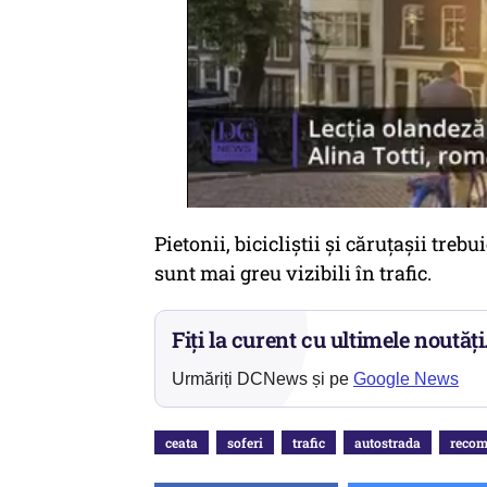
Pietonii, bicicliştii şi căruţaşii treb
sunt mai greu vizibili în trafic.
Fiți la curent cu ultimele noutăți
Urmăriți DCNews și pe
Google News
ceata
soferi
trafic
autostrada
recom