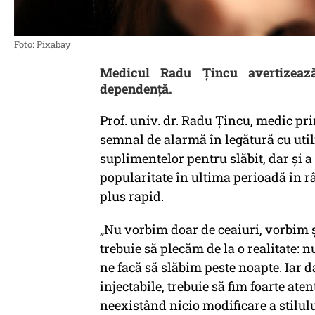
Foto: Pixabay
Medicul Radu Țincu avertizează
dependență.
Prof. univ. dr. Radu Țincu, medic pri
semnal de alarmă în legătură cu util
suplimentelor pentru slăbit, dar și a
popularitate în ultima perioadă în r
plus rapid.
„Nu vorbim doar de ceaiuri, vorbim ș
trebuie să plecăm de la o realitate:
ne facă să slăbim peste noapte. Iar d
injectabile, trebuie să fim foarte ate
neexistând nicio modificare a stilului