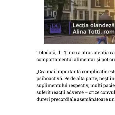
Totodată, dr. Țincu a atras atenția c
comportamentul alimentar și pot cr
„Cea mai importantă complicație est
psihoactivă. Pe de altă parte, neștii
suplimentului respectiv, mulți pacie
suferit reacții adverse – crize convu
dureri precordiale asemănătoare unu