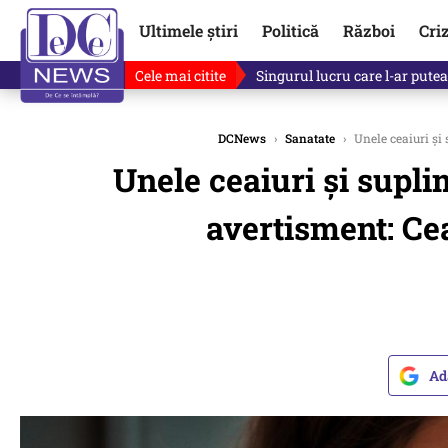
Ultimele știri
Politică
Război
Cri
Cele mai citite
Ce se întâmplă cu primul bulet
DCNews
›
Sanatate
›
Unele ceaiuri și
Unele ceaiuri și supl
avertisment: Ce
Ad