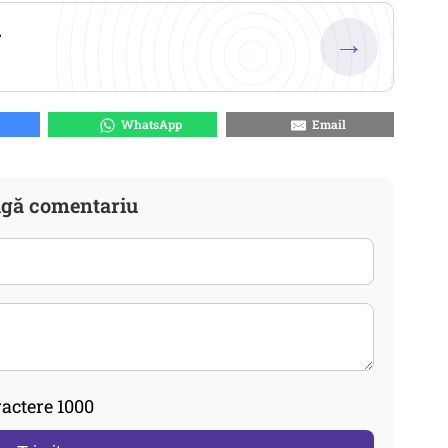
.
→
WhatsApp
Email
gă comentariu
actere 1000