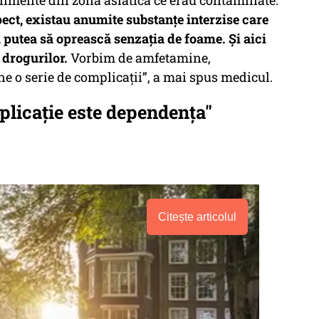
limente din zona asiatică ce erau contaminate.
pect, existau anumite substanțe interzise care
putea să oprească senzația de foame. Și aici
 drogurilor.
Vorbim de amfetamine,
e o serie de complicații”, a mai spus medicul.
licație este dependența"
Citește articolul