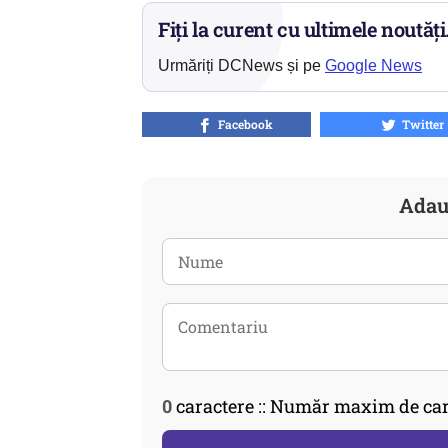
Fiți la curent cu ultimele noutăți
Urmăriți DCNews și pe
Google News
Facebook
Twitter
Adau
0
caractere :: Număr maxim de car