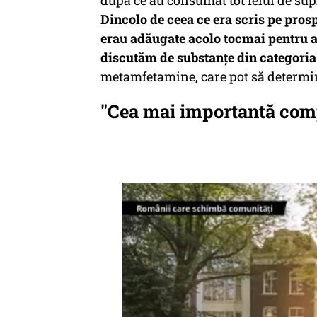
după ce au consumat tot felul de sup
Dincolo de ceea ce era scris pe pros
erau adăugate acolo tocmai pentru a 
discutăm de substanțe din categoria
metamfetamine, care pot să determin
"Cea mai importantă comp