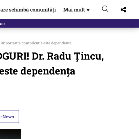
are schimbă comunități
Mai mult
▼
i importantă complicație este dependența
OGURI! Dr. Radu Țincu,
 este dependența
le News