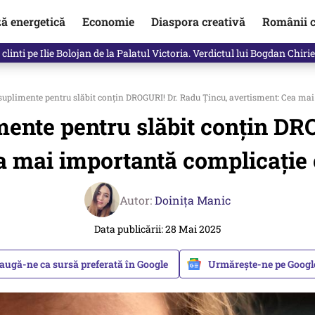
ză energetică
Economie
Diaspora creativă
Românii c
in electronic, decizia luată astăzi de Guvern pentru toți românii
 suplimente pentru slăbit conțin DROGURI! Dr. Radu Țincu, avertisment: Cea ma
imente pentru slăbit conțin DR
a mai importantă complicație
Autor:
Doinița Manic
Data publicării: 28 Mai 2025
augă-ne ca sursă preferată în Google
Urmărește-ne pe Goog