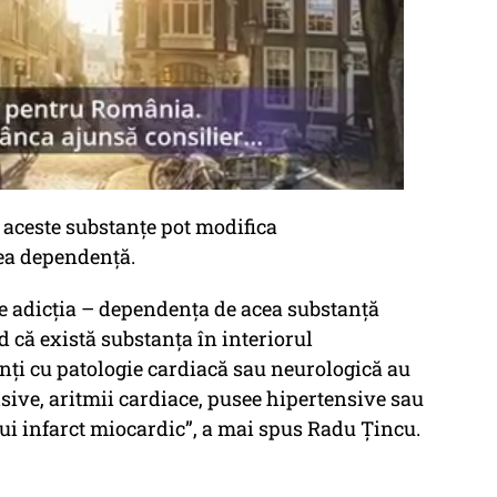
ă aceste substanțe pot modifica
ea dependență.
e adicția – dependența de acea substanță
nd că există substanța în interiorul
nți cu patologie cardiacă sau neurologică au
lsive, aritmii cardiace, pusee hipertensive sau
i infarct miocardic”, a mai spus Radu Țincu.