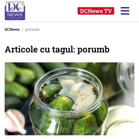
DCNews TV
DCNews
›
porumb
Articole cu tagul: porumb