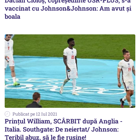
Dacian Cioloş, copreşedinte USR-PLUS, s-a
vaccinat cu Johnson&Johnson: Am avut și
boala
Publicat pe 12 Iul 2021
Prințul William, SCÂRBIT după Anglia -
Italia. Southgate: De neiertat/ Johnson:
Teribil abuz, să le fie rușine!