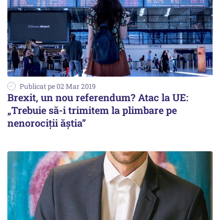
Publicat pe 02 Mar 2019
Brexit, un nou referendum? Atac la UE:
„Trebuie să-i trimitem la plimbare pe
nenorociții ăștia”