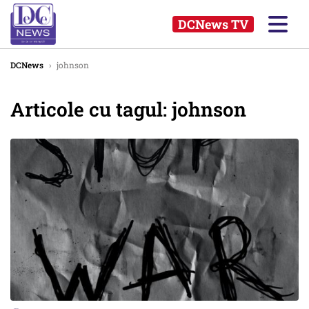
DCNews TV
DCNews
›
johnson
Articole cu tagul: johnson