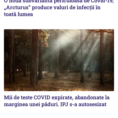
O nouă subvariantă periculoasă de Covid-19;
„Arcturus” produce valuri de infecții în
toată lumea
Mii de teste COVID expirate, abandonate la
marginea unei păduri. IPJ s-a autosesizat