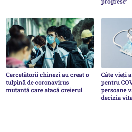
progrese”
Cercetătorii chinezi au creat o
Câte vieți 
tulpină de coronavirus
pentru COV
mutantă care atacă creierul
persoane vâ
decizia vit