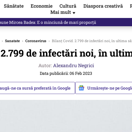
Sănătate
Economie
Cultură
Diaspora creativă
Mai mult
▼
ictor Ponta ne dă răspunsul
›
Sanatate
›
Coronavirus
›
Bilanț Covid. 2.799 de infectări noi, în ultima 
 2.799 de infectări noi, în ul
Autor:
Alexandru Negrici
Data publicării: 06 Feb 2023
augă-ne ca sursă preferată în Google
Urmărește-ne pe Goog