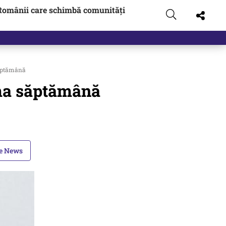
Românii care schimbă comunități
săptămână
tima săptămână
le News