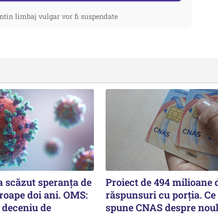
ntin limbaj vulgar vor fi suspendate
 scăzut speranţa de
Proiect de 494 milioane d
roape doi ani. OMS:
răspunsuri cu porția. Ce
 deceniu de
spune CNAS despre noul