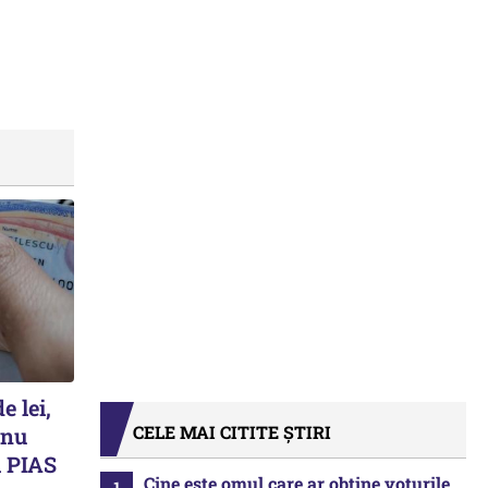
e lei,
CELE MAI CITITE ȘTIRI
 nu
 PIAS
Cine este omul care ar obține voturile