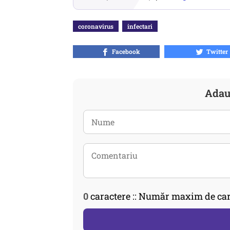
coronavirus
infectari
Facebook
Twitter
Adau
0
caractere :: Număr maxim de car