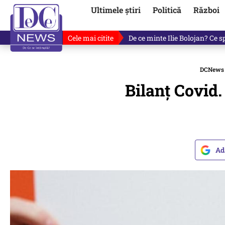
Ultimele știri
Politică
Război
Cele mai citite
De ce a mințit Ilie Bolojan? V
DCNews
Bilanț Covid.
Ad