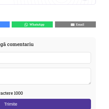
WhatsApp
Email
gă comentariu
actere 1000
Trimite