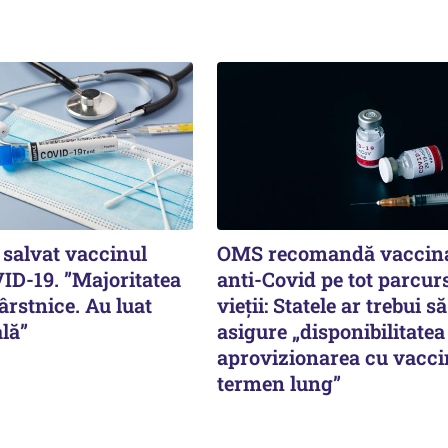
a salvat vaccinul
OMS recomandă vaccin
ID-19. ”Majoritatea
anti-Covid pe tot parcur
rstnice. Au luat
vieții: Statele ar trebui să
ală”
asigure „disponibilitatea
aprovizionarea cu vacci
termen lung”