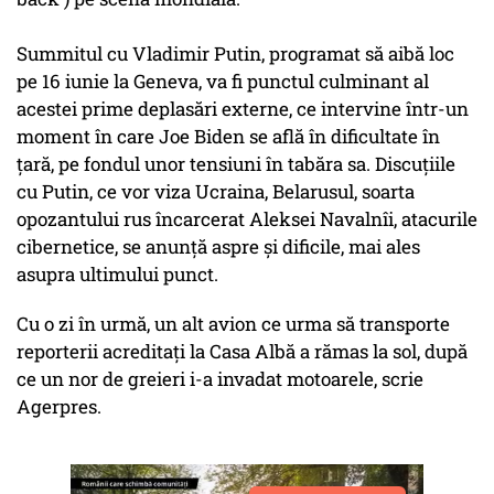
Summitul cu Vladimir Putin, programat să aibă loc
pe 16 iunie la Geneva, va fi punctul culminant al
acestei prime deplasări externe, ce intervine într-un
moment în care Joe Biden se află în dificultate în
ţară, pe fondul unor tensiuni în tabăra sa. Discuţiile
cu Putin, ce vor viza Ucraina, Belarusul, soarta
opozantului rus încarcerat Aleksei Navalnîi, atacurile
cibernetice, se anunţă aspre şi dificile, mai ales
asupra ultimului punct.
Cu o zi în urmă, un alt avion ce urma să transporte
reporterii acreditaţi la Casa Albă a rămas la sol, după
ce un nor de greieri i-a invadat motoarele, scrie
Agerpres.