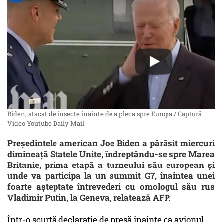
Biden, atacat de insecte înainte de a pleca spre Europa / Captură
Video Youtube Daily Mail
Preşedintele american Joe Biden a părăsit miercuri
dimineaţă Statele Unite, îndreptându-se spre Marea
Britanie, prima etapă a turneului său european şi
unde va participa la un summit G7, înaintea unei
foarte aşteptate întrevederi cu omologul său rus
Vladimir Putin, la Geneva, relatează AFP.
Într-o scurtă declaraţie de presă înainte ca avionul