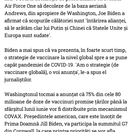
Air Force One să decoleze de la baza aeriană
Andrews, din apropiere de Washington, Joe Biden a
afirmat că scopurile călătoriei sunt 'întărirea alianţei,
să le arătăm clar lui Putin şi Chinei că Statele Unite şi
Europa sunt sudate'.
Biden a mai spus că va prezenta, în foarte scurt timp,
o strategie de vaccinare la nivel global spre a se pune
capăt pandemiei de COVID-19. 'Am o strategie (de
vaccinare globală), o voi anunţa', le-a spus el
jurnaliştilor.
Washingtonul tocmai a anunţat că 75% din cele 80
milioane de doze de vaccinuri promise ţărilor până la
sfârşitul lunii iunie vor fi distribuite prin mecanismul
COVAX. Preşedintele american, care este însoţit de
Prima Doamnă Jill Biden, va participa la summitul G7
din Cornwall, la care printre priorităţi se vor afla