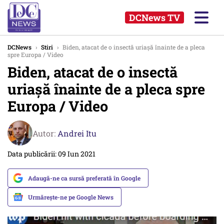
DCNews TV
DCNews
›
Stiri
›
Biden, atacat de o insectă uriașă înainte de a pleca
spre Europa / Video
Biden, atacat de o insectă
uriașă înainte de a pleca spre
Europa / Video
Autor:
Andrei Itu
Data publicării: 09 Iun 2021
Adaugă-ne ca sursă preferată în Google
Urmărește-ne pe Google News