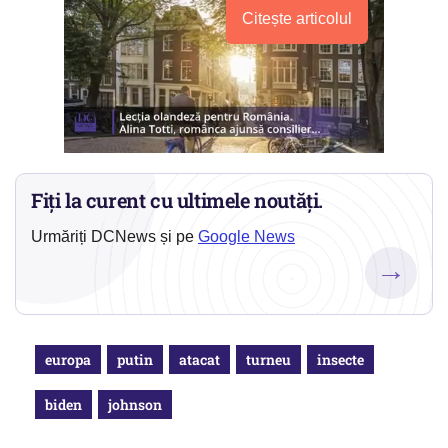
Citește articolul
Fiți la curent cu ultimele noutăți.
Urmăriți DCNews și pe
Google News
→
europa
putin
atacat
turneu
insecte
biden
johnson