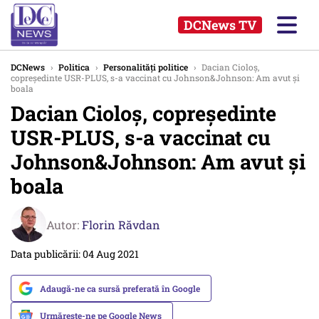
DCNews TV
DCNews
›
Politica
›
Personalități politice
›
Dacian Cioloş,
copreşedinte USR-PLUS, s-a vaccinat cu Johnson&Johnson: Am avut și
boala
Dacian Cioloş, copreşedinte
USR-PLUS, s-a vaccinat cu
Johnson&Johnson: Am avut și
boala
Autor:
Florin Răvdan
Data publicării: 04 Aug 2021
Adaugă-ne ca sursă preferată în Google
Urmărește-ne pe Google News