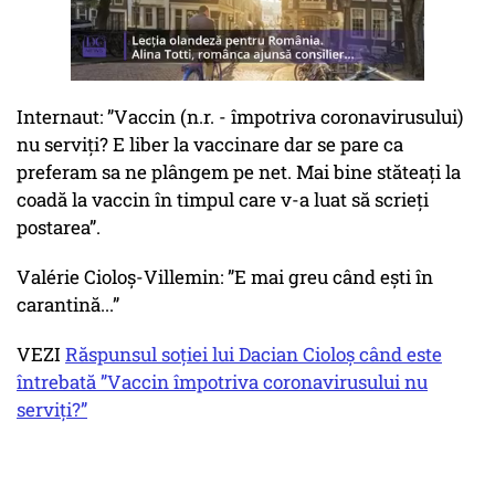
Internaut: ”Vaccin (n.r. - împotriva coronavirusului)
nu serviți? E liber la vaccinare dar se pare ca
preferam sa ne plângem pe net. Mai bine stăteați la
coadă la vaccin în timpul care v-a luat să scrieți
postarea”.
Valérie Cioloş-Villemin: ”E mai greu când ești în
carantină...”
VEZI
Răspunsul soției lui Dacian Cioloș când este
întrebată ”Vaccin împotriva coronavirusului nu
serviți?”