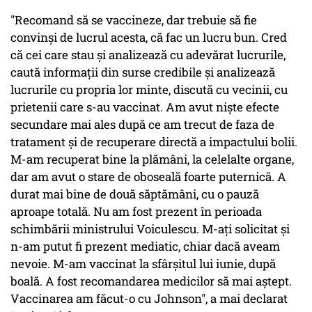
"Recomand să se vaccineze, dar trebuie să fie
convinși de lucrul acesta, că fac un lucru bun. Cred
că cei care stau și analizează cu adevărat lucrurile,
caută informații din surse credibile și analizează
lucrurile cu propria lor minte, discută cu vecinii, cu
prietenii care s-au vaccinat. Am avut niște efecte
secundare mai ales după ce am trecut de faza de
tratament și de recuperare directă a impactului bolii.
M-am recuperat bine la plămâni, la celelalte organe,
dar am avut o stare de oboseală foarte puternică. A
durat mai bine de două săptămâni, cu o pauză
aproape totală. Nu am fost prezent în perioada
schimbării ministrului Voiculescu. M-ați solicitat și
n-am putut fi prezent mediatic, chiar dacă aveam
nevoie. M-am vaccinat la sfârșitul lui iunie, după
boală. A fost recomandarea medicilor să mai aștept.
Vaccinarea am făcut-o cu Johnson", a mai declarat