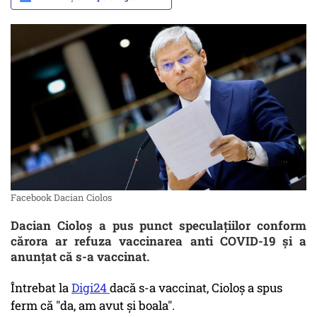
Facebook Dacian Ciolos
Dacian Cioloş a pus punct speculaţiilor conform
cărora ar refuza vaccinarea anti COVID-19 şi a
anunţat că s-a vaccinat.
Întrebat la
Digi24
dacă s-a vaccinat, Cioloş a spus
ferm că "da, am avut şi boala".