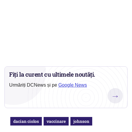
Fiți la curent cu ultimele noutăți.
Urmăriți DCNews și pe
Google News
→
dacian ciolos
vaccinare
johnson