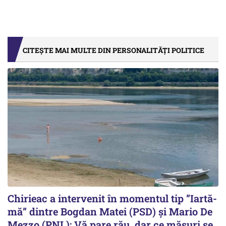
CITEȘTE MAI MULTE DIN PERSONALITĂȚI POLITICE
Chirieac a intervenit în momentul tip ”Iartă-
mă” dintre Bogdan Matei (PSD) și Mario De
Mezzo (PNL): Vă pare rău, dar ce măsuri se