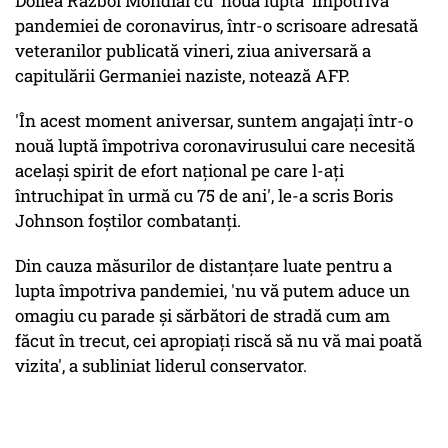
Doilea Război Mondial cu 'noua luptă' împotriva
pandemiei de coronavirus, într-o scrisoare adresată
veteranilor publicată vineri, ziua aniversară a
capitulării Germaniei naziste, notează AFP.
'În acest moment aniversar, suntem angajaţi într-o
nouă luptă împotriva coronavirusului care necesită
acelaşi spirit de efort naţional pe care l-aţi
întruchipat în urmă cu 75 de ani', le-a scris Boris
Johnson foştilor combatanţi.
Din cauza măsurilor de distanţare luate pentru a
lupta împotriva pandemiei, 'nu vă putem aduce un
omagiu cu parade şi sărbători de stradă cum am
făcut în trecut, cei apropiaţi riscă să nu vă mai poată
vizita', a subliniat liderul conservator.