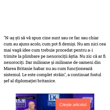
"N-aş şti să vă spun cine sunt sau ce fac sau chiar
cum au ajuns acolo, cum pot fi demişi. Nu am nici cea
mai vagă idee cum trebuie procedat pentru a-i
trimite la plimbare pe nenorociţii ăştia. Nu zic că ar fi
nenorociţi. Dar milioane şi milioane de oameni din
Marea Britanie habar nu au cum funcţionează
sistemul. Le este complet străin", a continuat fostul
şef al diplomaţiei britanice.
Citește articolul