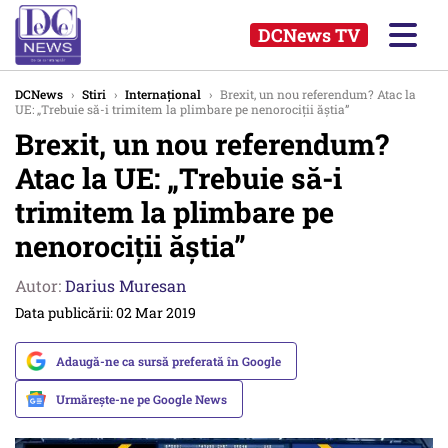
DCNews TV
DCNews
›
Stiri
›
Internațional
›
Brexit, un nou referendum? Atac la
UE: „Trebuie să-i trimitem la plimbare pe nenorociții ăștia”
Brexit, un nou referendum?
Atac la UE: „Trebuie să-i
trimitem la plimbare pe
nenorociții ăștia”
Autor:
Darius Muresan
Data publicării: 02 Mar 2019
Adaugă-ne ca sursă preferată în Google
Urmărește-ne pe Google News