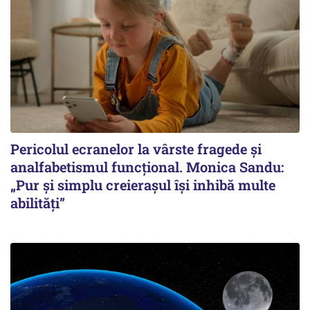
Pericolul ecranelor la vârste fragede și
analfabetismul funcțional. Monica Sandu:
„Pur și simplu creierașul își inhibă multe
abilități”