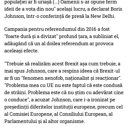
populaţiei ar fi uriaşă (...) Oamenii s-ar opune ferm
ideii de a vota din nou" acelaşi lucru, a declarat Boris
Johnson, într-o conferinţă de presă la New Delhi.
Campania pentru referendumul din 2016 a fost
"foarte dură şi a divizat" profund ţara, a subliniat el,
adăugând că un al doilea referendum ar provoca
aceleaşi efecte.
"Trebuie să realizăm acest Brexit aşa cum trebuie, a
mai spus Johnson, care a respins ideea că Brexit-ul
ar fi un "fenomen xenofob, naţionalist şi reacţionar".
"Problema mea cu UE nu este faptul că este condusă
de străini. Problema este că nu ştim cu adevărat cine
o conduce", a acuzat Johnson, care i-a ironizat pe
preşedinţii diferitelor instituţii europene, precum cel
al Comisiei Europene, al Consiliului European, al
Parlamentului şi al altor organisme.