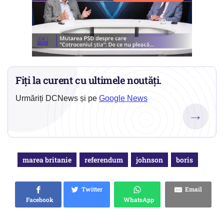
Fiți la curent cu ultimele noutăți.
Urmăriți DCNews și pe
Google News
→
marea britanie
referendum
johnson
boris
Twitter
Email
Facebook
WhatsApp