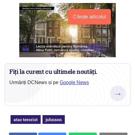
Citește articolul
Fiți la curent cu ultimele noutăți.
Urmăriți DCNews și pe
Google News
→
atac terorist
johnson