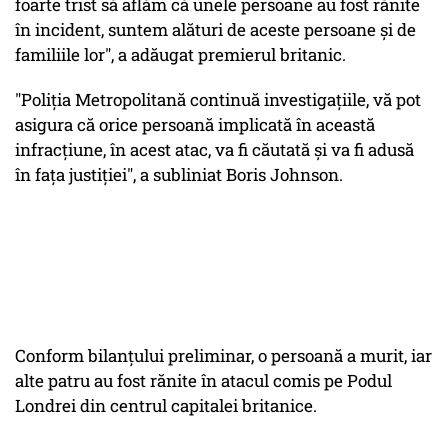
foarte trist să aflăm că unele persoane au fost rănite
în incident, suntem alături de aceste persoane şi de
familiile lor", a adăugat premierul britanic.
"Poliţia Metropolitană continuă investigaţiile, vă pot
asigura că orice persoană implicată în această
infracţiune, în acest atac, va fi căutată şi va fi adusă
în faţa justiţiei", a subliniat Boris Johnson.
Conform bilanţului preliminar, o persoană a murit, iar
alte patru au fost rănite în atacul comis pe Podul
Londrei din centrul capitalei britanice.