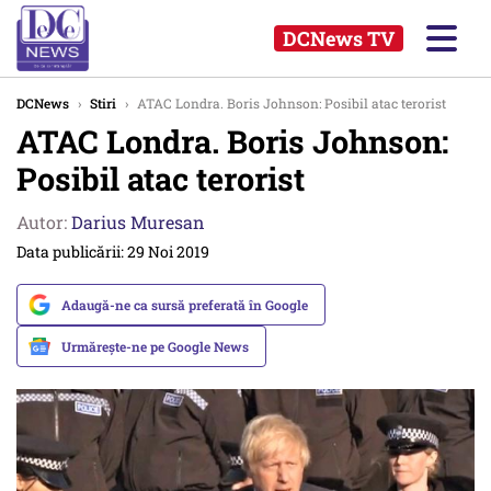
DCNews TV
DCNews
›
Stiri
›
ATAC Londra. Boris Johnson: Posibil atac terorist
ATAC Londra. Boris Johnson:
Posibil atac terorist
Autor:
Darius Muresan
Data publicării: 29 Noi 2019
Adaugă-ne ca sursă preferată în Google
Urmărește-ne pe Google News