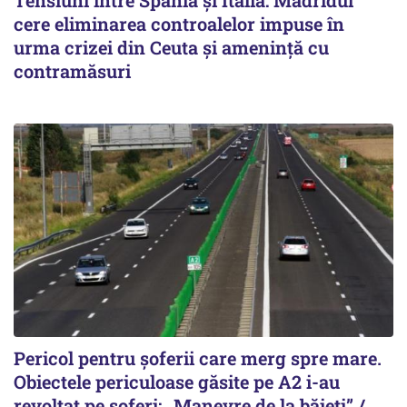
cere eliminarea controalelor impuse în
urma crizei din Ceuta și amenință cu
contramăsuri
Pericol pentru șoferii care merg spre mare.
Obiectele periculoase găsite pe A2 i-au
revoltat pe șoferi: „Manevre de la băieți” /