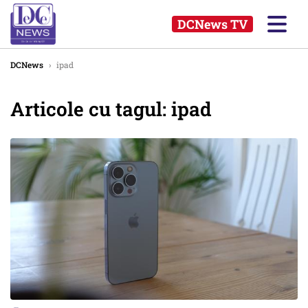
DCNews TV
DCNews
›
ipad
Articole cu tagul: ipad