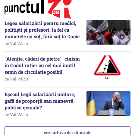
Legea salarizării pentru medici,
polițiști și profesori, la fel ca
numerele cu soț, fără soț la Dacie
de Val Vâlcu
”Atenție, căderi de pietre”- cinism
în Codul rutier cu cel mai inutil
semn de circulație posibil
de Val Vâlcu
Eșecul Legii salarizării unitare,
gafă de proporții sau manevră
politică genială?
de Val Vâlcu
vezi arhiva de editoriale