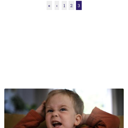
«
‹
1
2
3