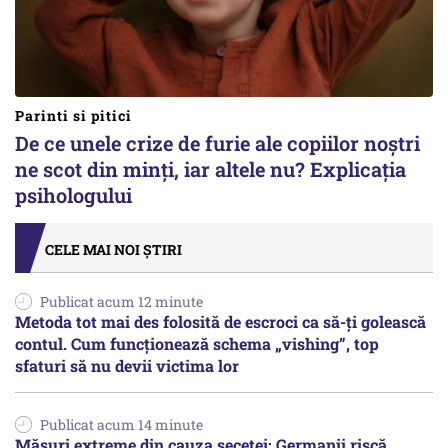
Parinti si pitici
De ce unele crize de furie ale copiilor noștri
ne scot din minți, iar altele nu? Explicația
psihologului
CELE MAI NOI ȘTIRI
Publicat acum 12 minute
Metoda tot mai des folosită de escroci ca să-ți golească
contul. Cum funcționează schema „vishing”, top
sfaturi să nu devii victima lor
Publicat acum 14 minute
Măsuri extreme din cauza secetei: Germanii riscă