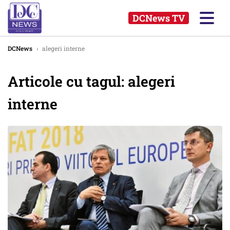
DCNews TV
DCNews
›
alegeri interne
Articole cu tagul: alegeri
interne