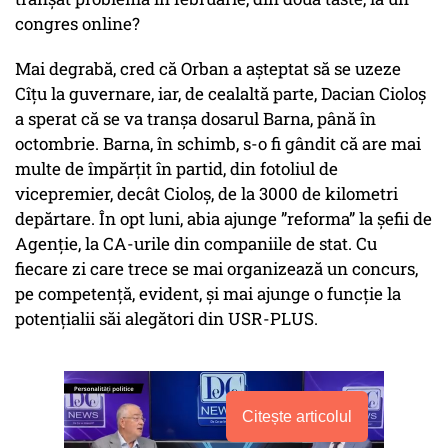
congres online?
Mai degrabă, cred că Orban a așteptat să se uzeze
Cîțu la guvernare, iar, de cealaltă parte, Dacian Cioloș
a sperat că se va tranșa dosarul Barna, până în
octombrie. Barna, în schimb, s-o fi gândit că are mai
multe de împărțit în partid, din fotoliul de
vicepremier, decât Cioloș, de la 3000 de kilometri
depărtare. În opt luni, abia ajunge ”reforma” la șefii de
Agenție, la CA-urile din companiile de stat. Cu
fiecare zi care trece se mai organizează un concurs,
pe competență, evident, și mai ajunge o funcție la
potențialii săi alegători din USR-PLUS.
Citește articolul