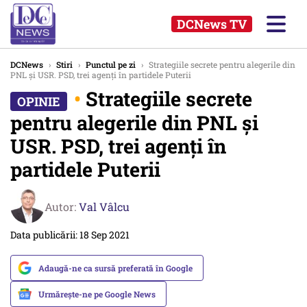
DCNews TV
DCNews
›
Stiri
›
Punctul pe zi
›
Strategiile secrete pentru alegerile din
PNL și USR. PSD, trei agenți în partidele Puterii
•
Strategiile secrete
pentru alegerile din PNL și
USR. PSD, trei agenți în
partidele Puterii
Autor:
Val Vâlcu
Data publicării: 18 Sep 2021
Adaugă-ne ca sursă preferată în Google
Urmărește-ne pe Google News