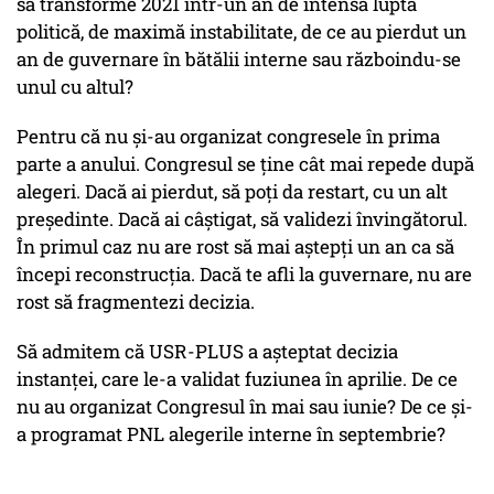
să transforme 2021 într-un an de intensă luptă
politică, de maximă instabilitate, de ce au pierdut un
an de guvernare în bătălii interne sau războindu-se
unul cu altul?
Pentru că nu și-au organizat congresele în prima
parte a anului. Congresul se ține cât mai repede după
alegeri. Dacă ai pierdut, să poți da restart, cu un alt
președinte. Dacă ai câștigat, să validezi învingătorul.
În primul caz nu are rost să mai aștepți un an ca să
începi reconstrucția. Dacă te afli la guvernare, nu are
rost să fragmentezi decizia.
Să admitem că USR-PLUS a așteptat decizia
instanței, care le-a validat fuziunea în aprilie. De ce
nu au organizat Congresul în mai sau iunie? De ce și-
a programat PNL alegerile interne în septembrie?