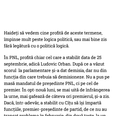
Haideți să vedem cine profită de aceste termene,
împinse mult peste logica politică, sau mai bine zis
fără legătură cu o politică logică.
În PNL, profită chiar cel care a stabilit data de 25
septembrie, adică Ludovic Orban. După ce a văzut
scorul la parlamentare și-a dat demisia, dar nu din
funcția din care trebuia să demisioneze. Nu a pus pe
masă mandatul de președinte PNL, ci pe cel de
premier. În opt-nouă luni, se mai uită de înfrângerea
la urne, mai gafează de câteva ori premierul, și-a zis.
Dacă, într-adevăr, a stabilit cu Cîțu să își împartă
funcțiile, premier-președinte de partid, de ce nu au
tranșat problema în februarie, din două taste, la un