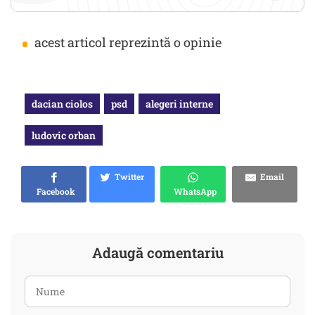
•
acest articol reprezintă o opinie
dacian ciolos
psd
alegeri interne
ludovic orban
Twitter
Email
Facebook
WhatsApp
Adaugă comentariu