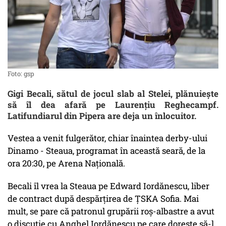
Foto: gsp
Gigi Becali, sătul de jocul slab al Stelei, plănuiește
să îl dea afară pe Laurențiu Reghecampf.
Latifundiarul din Pipera are deja un înlocuitor.
Vestea a venit fulgerător, chiar înaintea derby-ului
Dinamo - Steaua, programat în această seară, de la
ora 20:30, pe Arena Națională.
Becali îl vrea la Steaua pe Edward Iordănescu, liber
de contract după despărţirea de ŢSKA Sofia. Mai
mult, se pare că patronul grupării roş-albastre a avut
o discuție cu Anghel Iordănescu pe care doreşte să-l