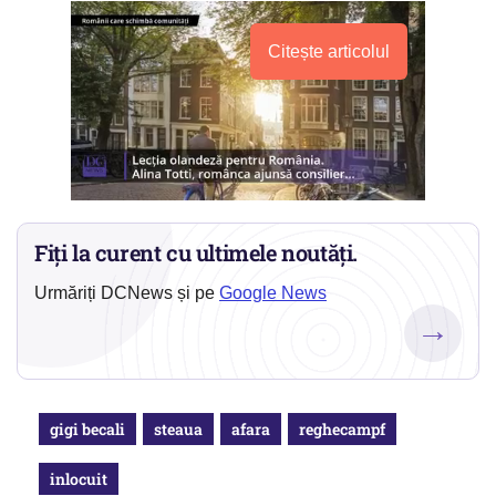
Citește articolul
Fiți la curent cu ultimele noutăți.
Urmăriți DCNews și pe
Google News
→
gigi becali
steaua
afara
reghecampf
inlocuit