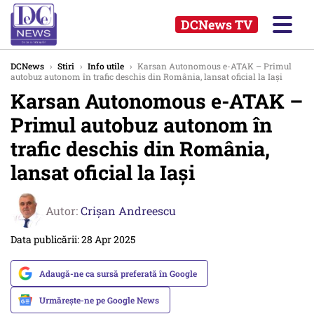
DCNews TV
DCNews
›
Stiri
›
Info utile
›
Karsan Autonomous e-ATAK – Primul
autobuz autonom în trafic deschis din România, lansat oficial la Iași
Karsan Autonomous e-ATAK –
Primul autobuz autonom în
trafic deschis din România,
lansat oficial la Iași
Autor:
Crişan Andreescu
Data publicării: 28 Apr 2025
Adaugă-ne ca sursă preferată în Google
Urmărește-ne pe Google News