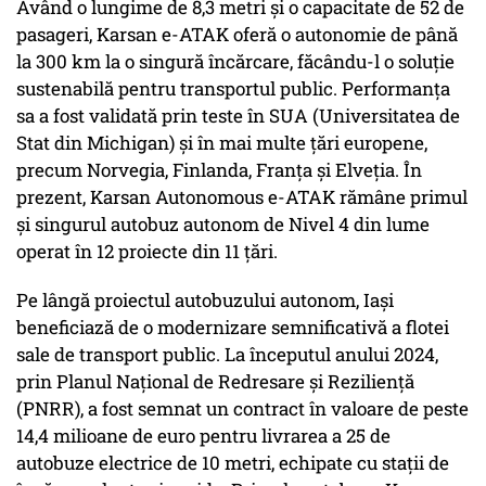
Având o lungime de 8,3 metri și o capacitate de 52 de
pasageri, Karsan e-ATAK oferă o autonomie de până
la 300 km la o singură încărcare, făcându-l o soluție
sustenabilă pentru transportul public. Performanța
sa a fost validată prin teste în SUA (Universitatea de
Stat din Michigan) și în mai multe țări europene,
precum Norvegia, Finlanda, Franța și Elveția. În
prezent, Karsan Autonomous e-ATAK rămâne primul
și singurul autobuz autonom de Nivel 4 din lume
operat în 12 proiecte din 11 țări.
Pe lângă proiectul autobuzului autonom, Iași
beneficiază de o modernizare semnificativă a flotei
sale de transport public. La începutul anului 2024,
prin Planul Național de Redresare și Reziliență
(PNRR), a fost semnat un contract în valoare de peste
14,4 milioane de euro pentru livrarea a 25 de
autobuze electrice de 10 metri, echipate cu stații de