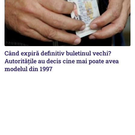
Când expiră definitiv buletinul vechi?
Autoritățile au decis cine mai poate avea
modelul din 1997