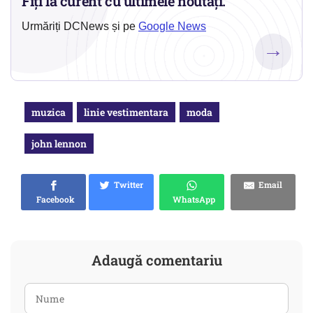
Fiți la curent cu ultimele noutăți.
Urmăriți DCNews și pe
Google News
→
muzica
linie vestimentara
moda
john lennon
Twitter
Email
Facebook
WhatsApp
Adaugă comentariu