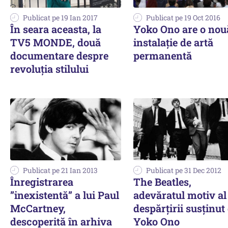
Publicat pe 19 Ian 2017
Publicat pe 19 Oct 2016
În seara aceasta, la
Yoko Ono are o nou
TV5 MONDE, două
instalaţie de artă
documentare despre
permanentă
revoluția stilului
Publicat pe 21 Ian 2013
Publicat pe 31 Dec 2012
Înregistrarea
The Beatles,
”inexistentă” a lui Paul
adevăratul motiv al
McCartney,
despărțirii susținut
descoperită în arhiva
Yoko Ono