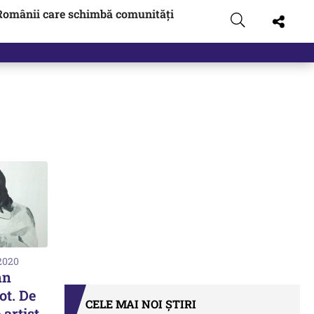
Românii care schimbă comunități
 2020
hn
ot. De
CELE MAI NOI ȘTIRI
 artist