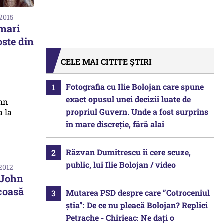
 2015
mari
oste din
CELE MAI CITITE ȘTIRI
Fotografia cu Ilie Bolojan care spune
exact opusul unei decizii luate de
propriul Guvern. Unde a fost surprins
în mare discreție, fără alai
Răzvan Dumitrescu îi cere scuze,
public, lui Ilie Bolojan / video
 2012
i John
coasă
Mutarea PSD despre care ”Cotroceniul
știa”: De ce nu pleacă Bolojan? Replici
Petrache - Chirieac: Ne dați o