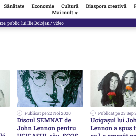
Sănătate
Economie
Cultură
Diaspora creativă
Mai mult
▼
, public, lui Ilie Bolojan / video
Publicat pe 22 Noi 2020
Publicat pe 23 Sep
Discul SEMNAT de
Ucigaşul lui Jo
John Lennon pentru
Lennon a spus t
lă
UCIGAȘUL său, SCOS
ce l-a omorât pe