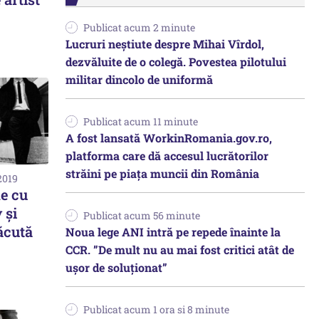
Publicat acum 2 minute
Lucruri neștiute despre Mihai Vîrdol,
dezvăluite de o colegă. Povestea pilotului
militar dincolo de uniformă
Publicat acum 11 minute
A fost lansată WorkinRomania.gov.ro,
platforma care dă accesul lucrătorilor
străini pe piața muncii din România
2019
ie cu
 și
Publicat acum 56 minute
ăcută
Noua lege ANI intră pe repede înainte la
CCR. ”De mult nu au mai fost critici atât de
ușor de soluționat”
Publicat acum 1 ora si 8 minute