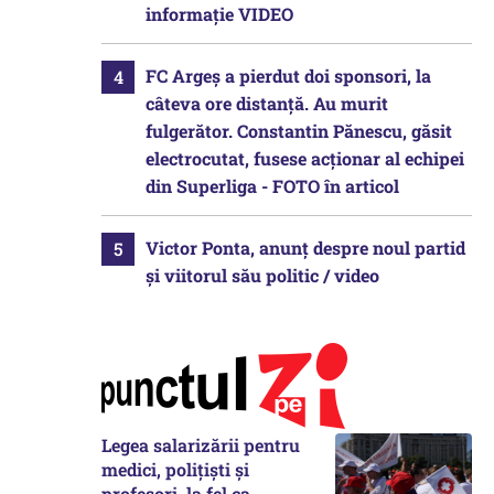
informație VIDEO
FC Argeș a pierdut doi sponsori, la
câteva ore distanță. Au murit
fulgerător. Constantin Pănescu, găsit
electrocutat, fusese acționar al echipei
din Superliga - FOTO în articol
Victor Ponta, anunț despre noul partid
și viitorul său politic / video
Legea salarizării pentru
medici, polițiști și
profesori, la fel ca