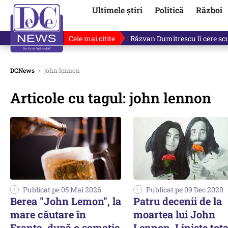
Ultimele știri
Politică
Război
Cele mai citite
Răzvan Dumitrescu îi cere scuze
DCNews
›
john lennon
Articole cu tagul: john lennon
Publicat pe 05 Mai 2026
Publicat pe 09 Dec 2020
Berea "John Lemon", la
Patru decenii de la
mare căutare în
moartea lui John
Franţa, după o somaţie
Lennon. Linişte tota