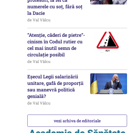
numerele cu soț, fără soț
la Dacie
de Val Vâlcu
”Atenție, căderi de pietre”-
cinism în Codul rutier cu
cel mai inutil semn de
circulație posibil
de Val Vâlcu
Eșecul Legii salarizării
unitare, gafă de proporții
sau manevră politică
genială?
de Val Vâlcu
vezi arhiva de editoriale