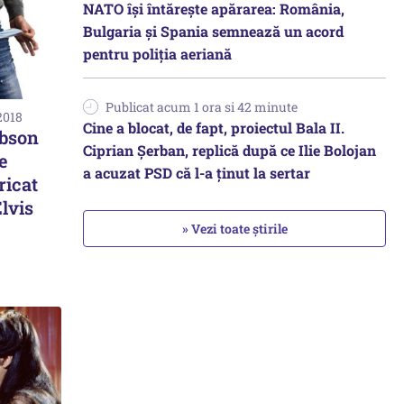
NATO își întărește apărarea: România,
Bulgaria și Spania semnează un acord
pentru poliția aeriană
Publicat acum 1 ora si 42 minute
2018
Cine a blocat, de fapt, proiectul Bala II.
ibson
Ciprian Șerban, replică după ce Ilie Bolojan
e
a acuzat PSD că l-a ținut la sertar
ricat
lvis
» Vezi toate știrile