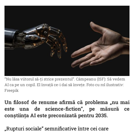
”Nu lăsa viitorul să-ți strice prezentul”. Câmpeanu (ISF): Să vedem
AI ca pe un copil. El învață ce-i dai să învețe. Foto cu rol ilustrativ:
Freepik
Un filosof de renume afirmă că problema „nu mai
este una de science-fiction”, pe măsură ce
conștiința AI este preconizată pentru 2035.
„Rupturi sociale” semnificative între cei care