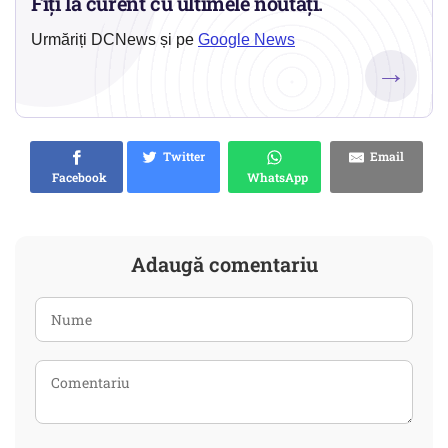
Fiți la curent cu ultimele noutăți.
Urmăriți DCNews și pe
Google News
→
Twitter
Email
Facebook
WhatsApp
Adaugă comentariu