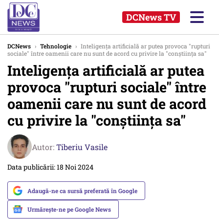
DCNews TV
DCNews
›
Tehnologie
›
Inteligența artificială ar putea provoca "rupturi
sociale" între oamenii care nu sunt de acord cu privire la "conștiința sa"
Inteligența artificială ar putea
provoca "rupturi sociale" între
oamenii care nu sunt de acord
cu privire la "conștiința sa"
Autor:
Tiberiu Vasile
Data publicării: 18 Noi 2024
Adaugă-ne ca sursă preferată în Google
Urmărește-ne pe Google News