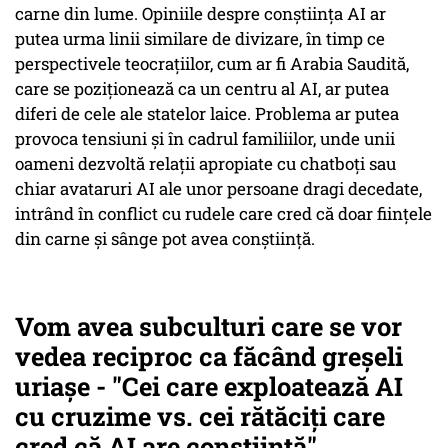
carne din lume. Opiniile despre conștiința AI ar
putea urma linii similare de divizare, în timp ce
perspectivele teocrațiilor, cum ar fi Arabia Saudită,
care se poziționează ca un centru al AI, ar putea
diferi de cele ale statelor laice. Problema ar putea
provoca tensiuni și în cadrul familiilor, unde unii
oameni dezvoltă relații apropiate cu chatboți sau
chiar avataruri AI ale unor persoane dragi decedate,
intrând în conflict cu rudele care cred că doar ființele
din carne și sânge pot avea conștiință.
Vom avea subculturi care se vor
vedea reciproc ca făcând greșeli
uriașe - "Cei care exploatează AI
cu cruzime vs. cei rătăciți care
cred că AI are conștiință"