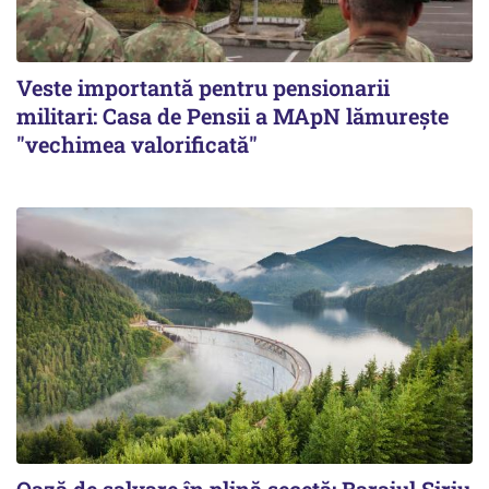
Veste importantă pentru pensionarii
militari: Casa de Pensii a MApN lămurește
"vechimea valorificată"
Oază de salvare în plină secetă: Barajul Siriu