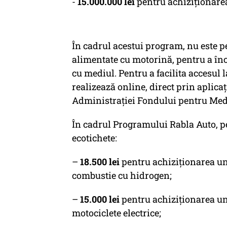
-
15.000.000 lei
pentru achiziţionarea
În cadrul acestui program, nu este p
alimentate cu motorină, pentru a înc
cu mediul. Pentru a facilita accesul 
realizează online, direct prin aplica
Administrației Fondului pentru Me
În cadrul Programului Rabla Auto, pe
ecotichete:
–
18.500 lei
pentru achiziționarea unu
combustie cu hidrogen;
–
15.000 lei
pentru achiziționarea un
motociclete electrice;