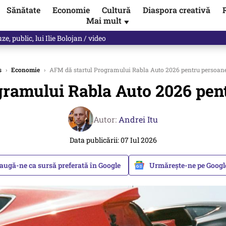
Sănătate
Economie
Cultură
Diaspora creativă
Mai mult
▼
, public, lui Ilie Bolojan / video
s
›
Economie
›
AFM dă startul Programului Rabla Auto 2026 pentru persoanel
ramului Rabla Auto 2026 pent
Autor:
Andrei Itu
Data publicării: 07 Iul 2026
augă-ne ca sursă preferată în Google
Urmărește-ne pe Goog