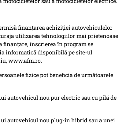
 motocicletelor sau a motocicletelor electrice.
ermisă finanțarea achiziției autovehiculelor
uraja utilizarea tehnologiilor mai prietenoase
la finanțare, înscrierea în program se
ția informatică disponibilă pe site-ul
diu, www.afm.ro.
rsoanele fizice pot beneficia de următoarele
i autovehicul nou pur electric sau cu pilă de
ui autovehicul nou plug-in hibrid sau a unei