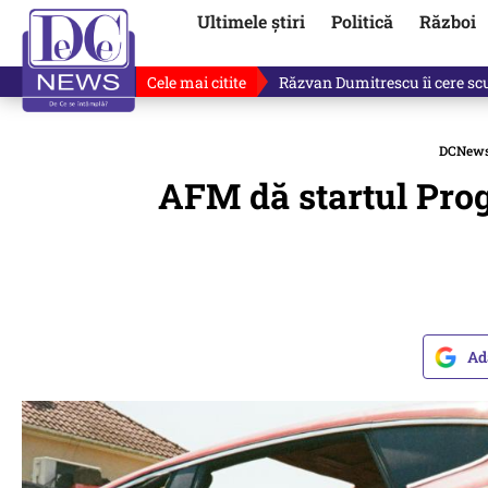
Ultimele știri
Politică
Război
Cele mai citite
Răzvan Dumitrescu îi cere scuze
DCNew
AFM dă startul Prog
Ad