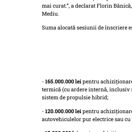
mai curat.”
, a declarat Florin Bănic
Mediu.
Suma alocată sesiunii de înscriere es
-
165.000.000 lei
pentru achiziționar
termică (cu ardere internă, inclusi
sistem de propulsie hibrid;
-
120.000.000 lei
pentru achiziţionare
autovehiculelor pur electrice sau cu