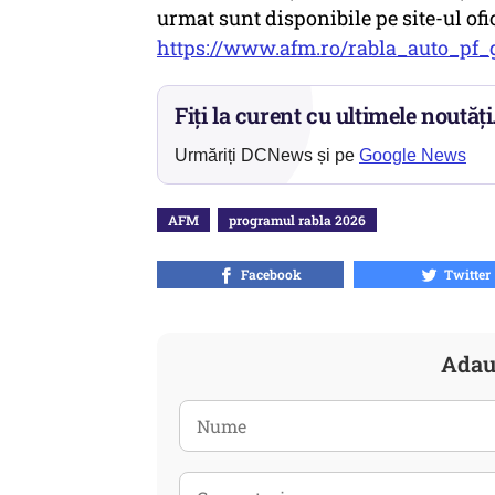
urmat sunt disponibile pe site-ul ofi
https://www.afm.ro/rabla_auto_pf_
Fiți la curent cu ultimele noutăți
Urmăriți DCNews și pe
Google News
AFM
programul rabla 2026
Facebook
Twitter
Adau