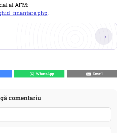
cial al AFM:
ghid_finantare.php
.
.
→
WhatsApp
Email
gă comentariu