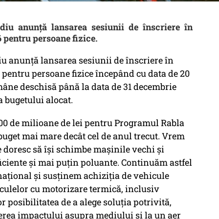
iu anunță lansarea sesiunii de înscriere în
pentru persoane fizice.
 anunță lansarea sesiunii de înscriere în
pentru persoane fizice începând cu data de 20
ămâne deschisă până la data de 31 decembrie
a bugetului alocat.
300 de milioane de lei pentru Programul Rabla
 buget mai mare decât cel de anul trecut. Vrem
 doresc să își schimbe mașinile vechi și
iciente și mai puțin poluante. Continuăm astfel
național și susținem achiziția de vehicule
hiculelor cu motorizare termică, inclusiv
 posibilitatea de a alege soluția potrivită,
erea impactului asupra mediului și la un aer