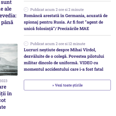
 sunt
e ale
Publicat acum 2 ore si 2 minute
evedia:
Româncă arestată în Germania, acuzată de
s până
spionaj pentru Rusia. Ar fi fost ”agent de
unică folosință”/ Precizările MAE
Publicat acum 2 ore si 12 minute
Lucruri neștiute despre Mihai Vîrdol,
dezvăluite de o colegă. Povestea pilotului
militar dincolo de uniformă. VIDEO cu
momentul accidentului care i-a fost fatal
 2023
» Vezi toate știrile
are
ţii în
cot
nte