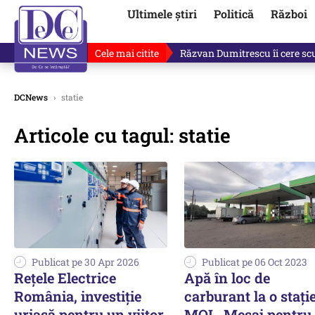
Ultimele știri
Politică
Război
Cele mai citite
Răzvan Dumitrescu îi cere scuze
DCNews
›
statie
Articole cu tagul: statie
Publicat pe 30 Apr 2026
Publicat pe 06 Oct 2023
Reţele Electrice
Apă în loc de
România, investiţie
carburant la o stați
uriașă pentru un viitor
MOL. Mesaj pentru 