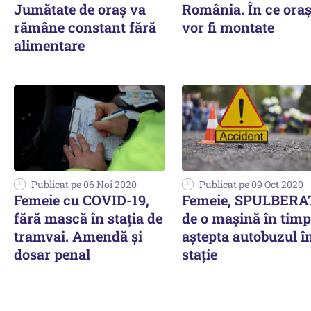
Jumătate de oraş va
România. În ce ora
rămâne constant fără
vor fi montate
alimentare
Publicat pe 06 Noi 2020
Publicat pe 09 Oct 2020
Femeie cu COVID-19,
Femeie, SPULBER
fără mască în staţia de
de o mașină în timp
tramvai. Amendă şi
aștepta autobuzul î
dosar penal
stație