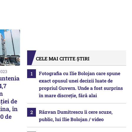
CELE MAI CITITE ȘTIRI
2023
Fotografia cu Ilie Bolojan care spune
untenia
exact opusul unei decizii luate de
4,7
propriul Guvern. Unde a fost surprins
în
în mare discreție, fără alai
ției de
ina, în
Răzvan Dumitrescu îi cere scuze,
00 de
public, lui Ilie Bolojan / video