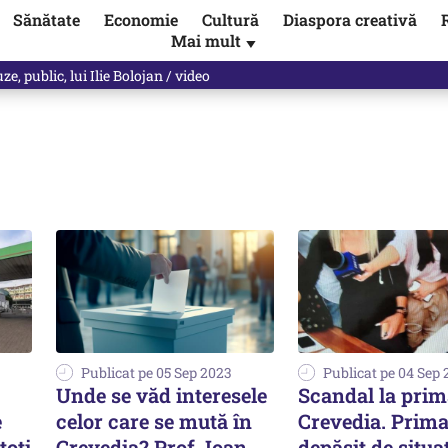
Sănătate
Economie
Cultură
Diaspora creativă
Mai mult
▼
, public, lui Ilie Bolojan / video
Publicat pe 05 Sep 2023
Publicat pe 04 Sep
Unde se văd interesele
Scandal la prim
e
celor care se mută în
Crevedia. Prima
toți
Crevedia? Prof. Ioan
depășit de situaț