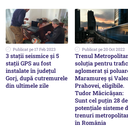
Publicat pe 17 Feb 2023
Publicat pe 20 Oct 2022
3 stații seismice și 5
Trenul Metropolita
stații GPS au fost
soluţia pentru trafi
instalate în judeţul
aglomerat şi poluar
Gorj, după cutremurele
Maramureş şi Vale
din ultimele zile
Prahovei, eligibile.
Tudor Măcicăşan:
Sunt cel puţin 28 de
potenţiale sisteme 
trenuri metropolita
în România