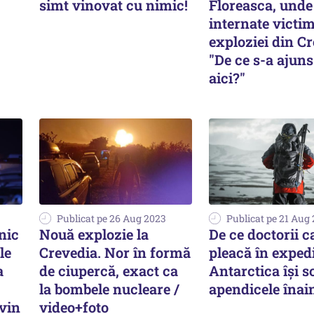
simt vinovat cu nimic!
Floreasca, unde
internate victim
exploziei din Cr
"De ce s-a ajun
aici?"
Publicat pe 26 Aug 2023
Publicat pe 21 Aug
nic
Nouă explozie la
De ce doctorii c
le
Crevedia. Nor în formă
pleacă în expedi
a
de ciupercă, exact ca
Antarctica îşi s
la bombele nucleare /
apendicele înai
vin
video+foto