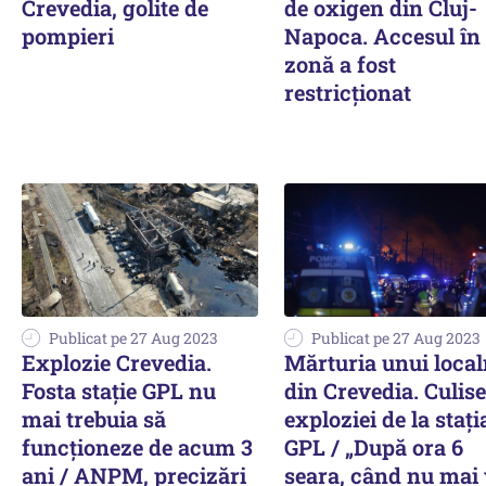
Crevedia, golite de
de oxigen din Cluj-
pompieri
Napoca. Accesul în
zonă a fost
restricţionat
Publicat pe 27 Aug 2023
Publicat pe 27 Aug 2023
Explozie Crevedia.
Mărturia unui local
Fosta stație GPL nu
din Crevedia. Culise
mai trebuia să
exploziei de la stați
funcționeze de acum 3
GPL / „După ora 6
ani / ANPM, precizări
seara, când nu mai 