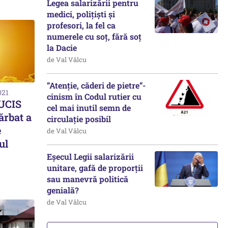
Legea salarizării pentru
medici, polițiști și
profesori, la fel ca
numerele cu soț, fără soț
la Dacie
de Val Vâlcu
”Atenție, căderi de pietre”-
021
cinism în Codul rutier cu
 UCIS
cel mai inutil semn de
ărbat a
circulație posibil
e
de Val Vâlcu
ul
Eșecul Legii salarizării
unitare, gafă de proporții
sau manevră politică
genială?
de Val Vâlcu