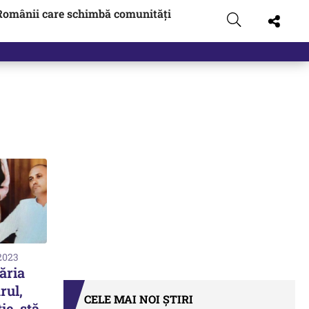
Românii care schimbă comunități
 2023
ăria
rul,
CELE MAI NOI ȘTIRI
ie, stă