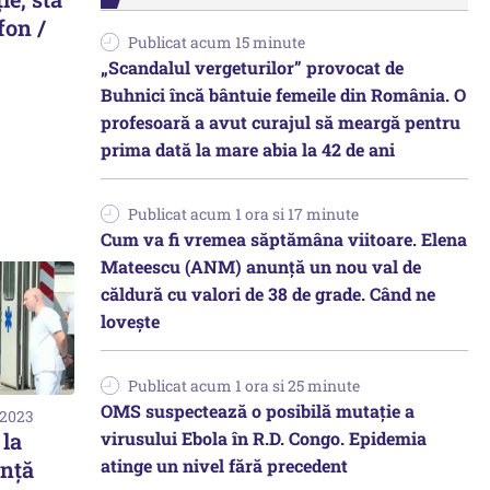
efon /
Publicat acum 15 minute
„Scandalul vergeturilor” provocat de
Buhnici încă bântuie femeile din România. O
profesoară a avut curajul să meargă pentru
prima dată la mare abia la 42 de ani
Publicat acum 1 ora si 17 minute
Cum va fi vremea săptămâna viitoare. Elena
Mateescu (ANM) anunță un nou val de
căldură cu valori de 38 de grade. Când ne
lovește
Publicat acum 1 ora si 25 minute
OMS suspectează o posibilă mutație a
 2023
virusului Ebola în R.D. Congo. Epidemia
 la
atinge un nivel fără precedent
ență