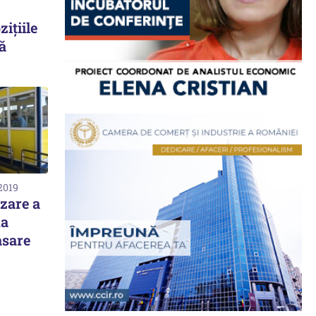
ițiile
ă
2019
izare a
na
asare