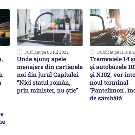
Publicat pe 06 Iul 2022
Publicat pe 11 Iun 
n,
Unde ajung apele
Tramvaiele 14 şi
c
menajere din cartierele
şi autobuzele 10
e.
noi din jurul Capitalei.
şi N102, vor înt
a
”Nici statul român,
noul terminal
prin minister, nu știe”
'Pantelimon', î
de sâmbătă
de
ne