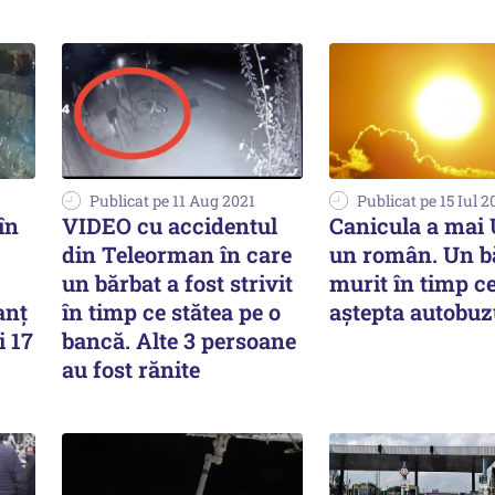
Publicat pe 11 Aug 2021
Publicat pe 15 Iul 2
în
VIDEO cu accidentul
Canicula a mai
din Teleorman în care
un român. Un b
un bărbat a fost strivit
murit în timp c
anț
în timp ce stătea pe o
aștepta autobuz
i 17
bancă. Alte 3 persoane
au fost rănite