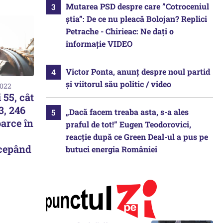
Mutarea PSD despre care ”Cotroceniul
știa”: De ce nu pleacă Bolojan? Replici
Petrache - Chirieac: Ne dați o
informație VIDEO
Victor Ponta, anunț despre noul partid
și viitorul său politic / video
2022
 55, cât
3, 246
„Dacă facem treaba asta, s-a ales
oarce în
praful de tot!” Eugen Teodorovici,
reacție după ce Green Deal-ul a pus pe
ncepând
butuci energia României