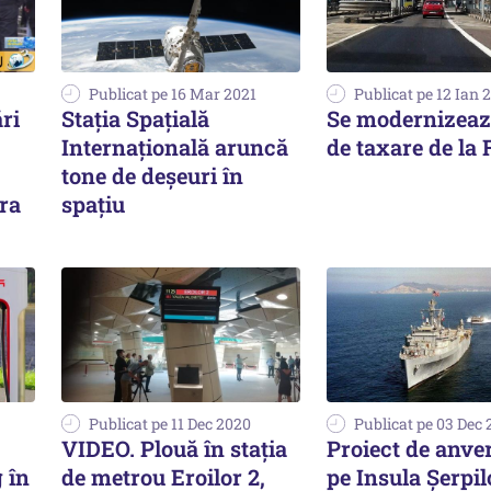
Publicat pe 16 Mar 2021
Publicat pe 12 Ian 
ri
Staţia Spaţială
Se modernizează
Internaţională aruncă
de taxare de la 
tone de deşeuri în
era
spaţiu
Publicat pe 11 Dec 2020
Publicat pe 03 Dec
VIDEO. Plouă în stația
Proiect de anve
 în
de metrou Eroilor 2,
pe Insula Șerpil