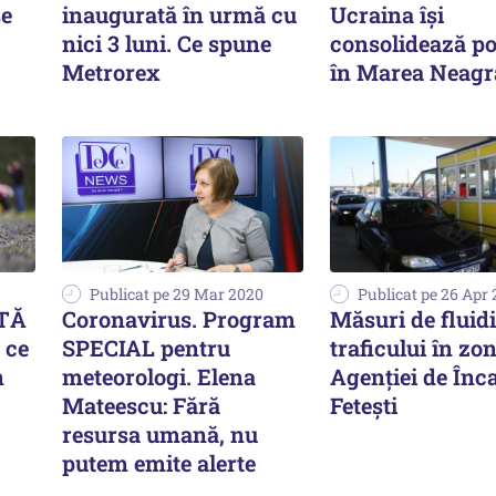
şe
inaugurată în urmă cu
Ucraina își
nici 3 luni. Ce spune
consolidează poz
Metrorex
în Marea Neagr
Publicat pe 29 Mar 2020
Publicat pe 26 Apr 
ATĂ
Coronavirus. Program
Măsuri de fluid
 ce
SPECIAL pentru
traficului în zo
n
meteorologi. Elena
Agenției de Înc
Mateescu: Fără
Fetești
resursa umană, nu
putem emite alerte