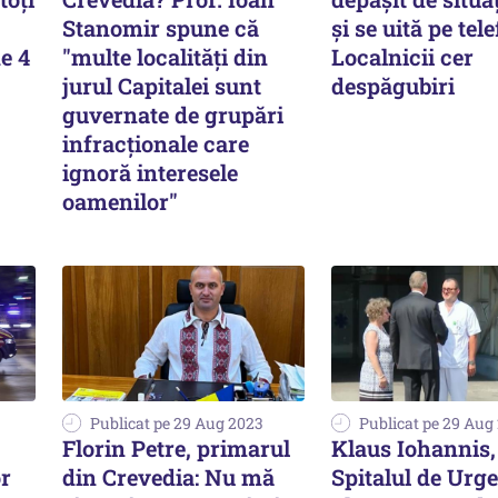
Stanomir spune că
și se uită pe tel
e 4
"multe localităţi din
Localnicii cer
jurul Capitalei sunt
despăgubiri
guvernate de grupări
infracţionale care
ignoră interesele
oamenilor"
Publicat pe 29 Aug 2023
Publicat pe 29 Aug
Florin Petre, primarul
Klaus Iohannis,
or
din Crevedia: Nu mă
Spitalul de Urg