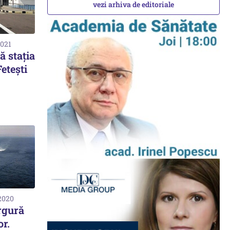
vezi arhiva de editoriale
2021
 staţia
Feteşti
 2020
rgură
or.