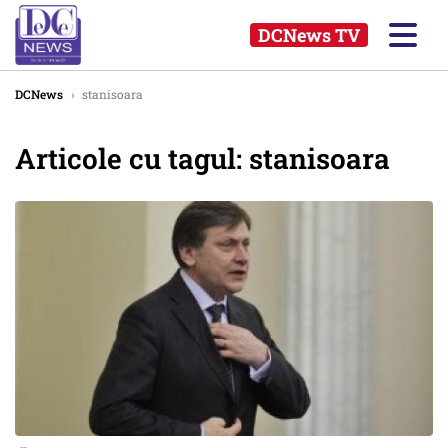
DCNews TV
DCNews
›
stanisoara
Articole cu tagul: stanisoara