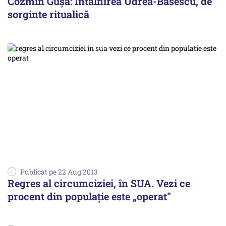
Cozmin Gușă: Întâlnirea Udrea-Băsescu, de
sorginte ritualică
Publicat pe 22 Aug 2013
Regres al circumciziei, în SUA. Vezi ce
procent din populație este „operat”