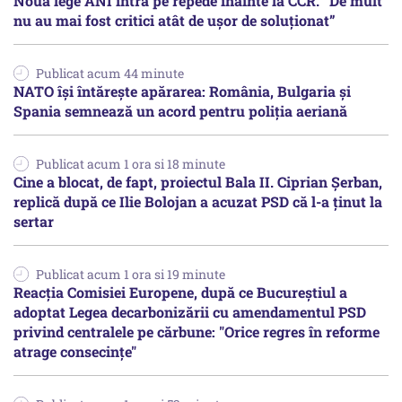
Noua lege ANI intră pe repede înainte la CCR. ”De mult
nu au mai fost critici atât de ușor de soluționat”
Publicat acum 44 minute
NATO își întărește apărarea: România, Bulgaria și
Spania semnează un acord pentru poliția aeriană
Publicat acum 1 ora si 18 minute
Cine a blocat, de fapt, proiectul Bala II. Ciprian Șerban,
replică după ce Ilie Bolojan a acuzat PSD că l-a ținut la
sertar
Publicat acum 1 ora si 19 minute
Reacția Comisiei Europene, după ce Bucureștiul a
adoptat Legea decarbonizării cu amendamentul PSD
privind centralele pe cărbune: "Orice regres în reforme
atrage consecințe"