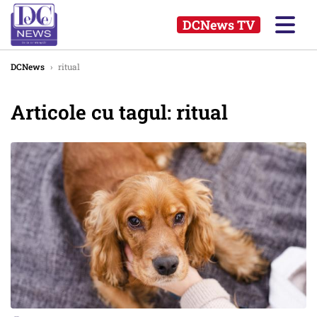
DCNews TV
DCNews
›
ritual
Articole cu tagul: ritual