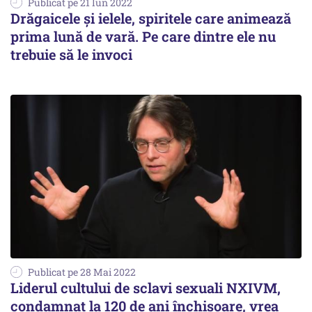
Publicat pe 21 Iun 2022
Drăgaicele și ielele, spiritele care animează
prima lună de vară. Pe care dintre ele nu
trebuie să le invoci
Publicat pe 28 Mai 2022
Liderul cultului de sclavi sexuali NXIVM,
condamnat la 120 de ani închisoare, vrea