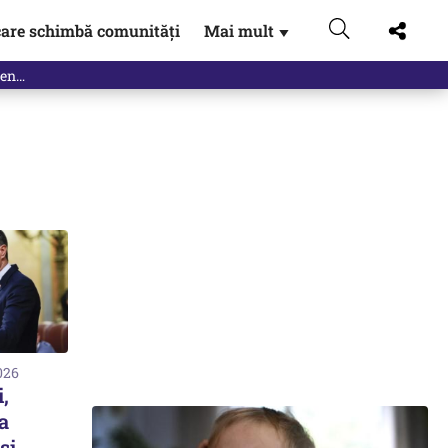
are schimbă comunități
Mai mult
▼
2026
,
a
și