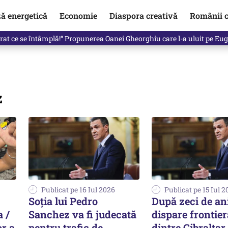
ză energetică
Economie
Diaspora creativă
Românii c
in electronic, decizia luată astăzi de Guvern pentru toți românii
z
Publicat pe 16 Iul 2026
Publicat pe 15 Iul 
Soția lui Pedro
După zeci de ani
 /
Sanchez va fi judecată
dispare frontier
r a
pentru trafic de
dintre Gibraltar 