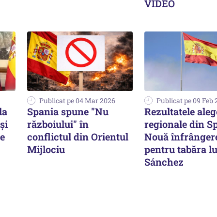
VIDEO
Publicat pe 04 Mar 2026
Publicat pe 09 Feb
la
Spania spune "Nu
Rezultatele aleg
și
războiului" în
regionale din S
re
conflictul din Orientul
Nouă înfrânger
Mijlociu
pentru tabăra l
Sánchez