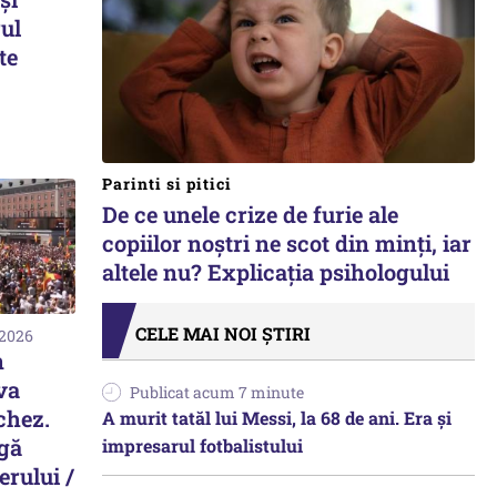
ul
te
Parinti si pitici
De ce unele crize de furie ale
copiilor noștri ne scot din minți, iar
altele nu? Explicația psihologului
CELE MAI NOI ȘTIRI
 2026
n
va
Publicat acum 7 minute
chez.
A murit tatăl lui Messi, la 68 de ani. Era și
gă
impresarul fotbalistului
erului /