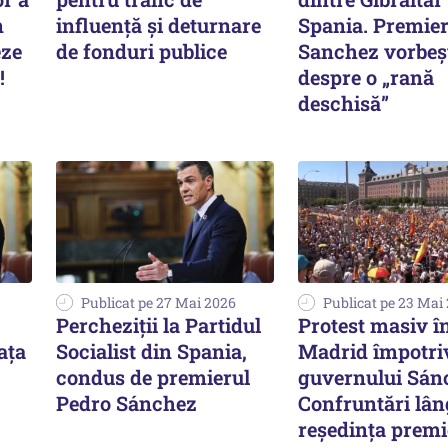
n
influență și deturnare
Spania. Premier
eze
de fonduri publice
Sanchez vorbeș
!
despre o „rană
deschisă”
Publicat pe 27 Mai 2026
Publicat pe 23 Mai
Percheziții la Partidul
Protest masiv î
ața
Socialist din Spania,
Madrid împotri
condus de premierul
guvernului Sán
Pedro Sánchez
Confruntări lân
reședința premi