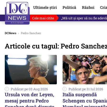
Ultimele știri
Politică
Război
Cri
Cele mai citite
Ce se întâmplă cu primul bulet
DCNews
›
Pedro Sanchez
Articole cu tagul: Pedro Sanche
Publicat pe 03 Aug 2026
Publicat pe 31 Iul 2026
Ursula von der Leyen,
Italia suspendă
mesaj pentru Pedro
Schengen cu Spania
Sanchez după disputa
Numărul migranțilo