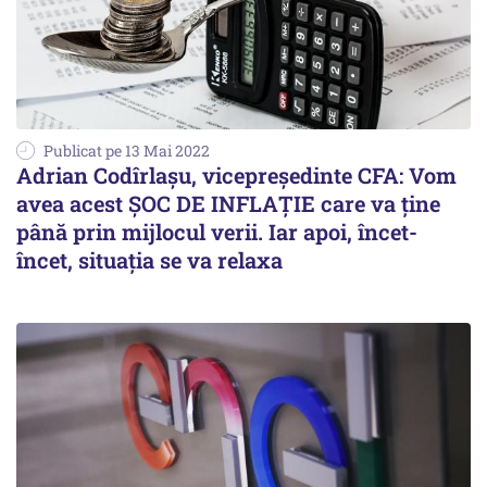
Publicat pe 13 Mai 2022
Adrian Codîrlaşu, vicepreşedinte CFA: Vom
avea acest ŞOC DE INFLAŢIE care va ţine
până prin mijlocul verii. Iar apoi, încet-
încet, situaţia se va relaxa