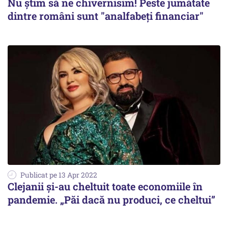
Nu ştim să ne chivernisim! Peste jumătate
dintre români sunt "analfabeţi financiar"
Publicat pe 13 Apr 2022
Clejanii și-au cheltuit toate economiile în
pandemie. „Păi dacă nu produci, ce cheltui”